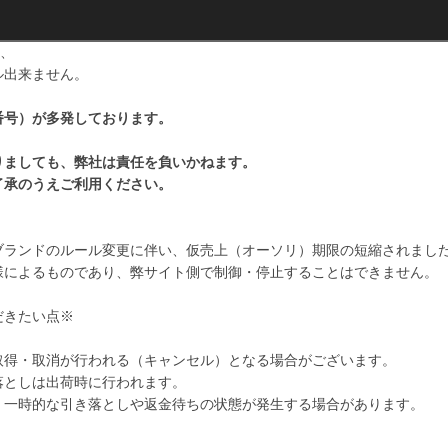
き、
ル出来ません。
番号）が多発しております。
。
りましても、弊社は責任を負いかねます。
了承のうえご利用ください。
】
ブランドのルール変更に伴い、仮売上（オーソリ）期限の短縮されまし
様によるものであり、弊サイト側で制御・停止することはできません。
だきたい点※
取得・取消が行われる（キャンセル）となる場合がございます。
落としは出荷時に行われます。
、一時的な引き落としや返金待ちの状態が発生する場合があります。