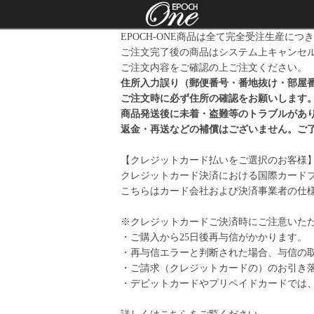
EPOCH-ONE商品は全て完全受注生産につ
ご注文完了後の商品はシステム上キャンセ
ご注文内容をご確認の上ご注文ください。
住所入力誤り（郵便番号・番地抜け・部屋
ご注文時に必ず住所の確認をお願いします
商品発送後に未着・盗難等のトラブルがあ
返金・再送などの補償はございません。ご
【クレジットカード払いをご選択のお客様
クレジットカード決済における国際カード
こちらはカード会社および決済事業者の仕
※クレジットカードご決済時にご注意いた
・ご購入から25日後再与信がかかります。
・再与信エラーと判断された場合、与信の
・ご請求（クレジットカードの）のお引き
・デビットカードやプリペイドカードでは