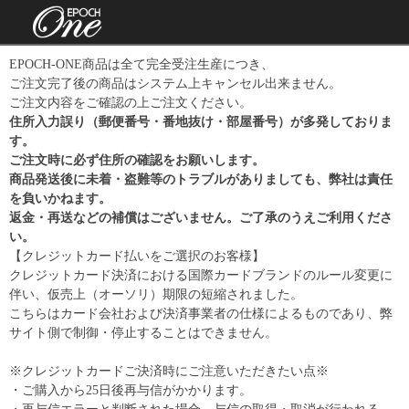
EPOCH-ONE商品は全て完全受注生産につき、
ご注文完了後の商品はシステム上キャンセル出来ません。
ご注文内容をご確認の上ご注文ください。
住所入力誤り（郵便番号・番地抜け・部屋番号）が多発しておりま
す。
ご注文時に必ず住所の確認をお願いします。
商品発送後に未着・盗難等のトラブルがありましても、弊社は責任
を負いかねます。
返金・再送などの補償はございません。ご了承のうえご利用くださ
い。
【クレジットカード払いをご選択のお客様】
クレジットカード決済における国際カードブランドのルール変更に
伴い、仮売上（オーソリ）期限の短縮されました。
こちらはカード会社および決済事業者の仕様によるものであり、弊
サイト側で制御・停止することはできません。
※クレジットカードご決済時にご注意いただきたい点※
・ご購入から25日後再与信がかかります。