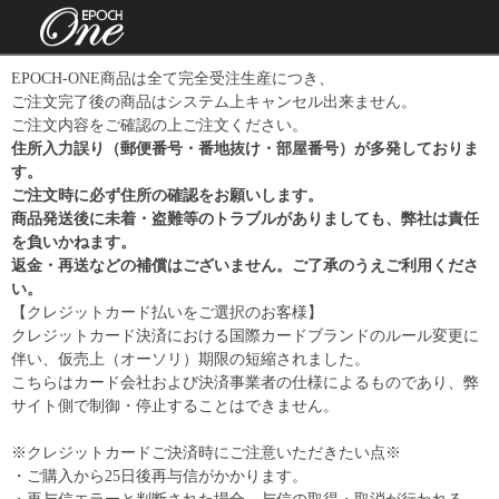
EPOCH-ONE商品は全て完全受注生産につき、
ご注文完了後の商品はシステム上キャンセル出来ません。
ご注文内容をご確認の上ご注文ください。
住所入力誤り（郵便番号・番地抜け・部屋番号）が多発しておりま
す。
ご注文時に必ず住所の確認をお願いします。
商品発送後に未着・盗難等のトラブルがありましても、弊社は責任
を負いかねます。
返金・再送などの補償はございません。ご了承のうえご利用くださ
い。
【クレジットカード払いをご選択のお客様】
クレジットカード決済における国際カードブランドのルール変更に
伴い、仮売上（オーソリ）期限の短縮されました。
こちらはカード会社および決済事業者の仕様によるものであり、弊
サイト側で制御・停止することはできません。
※クレジットカードご決済時にご注意いただきたい点※
・ご購入から25日後再与信がかかります。