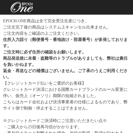
EPOCH-ONE商品は全て完全受注生産につき、
ご注文完了後の商品はシステム上キャンセル出来ません。
ご注文内容をご確認の上ご注文ください。
住所入力誤り（郵便番号・番地抜け・部屋番号）が多発しておりま
す。
ご注文時に必ず住所の確認をお願いします。
商品発送後に未着・盗難等のトラブルがありましても、弊社は責任
を負いかねます。
返金・再送などの補償はございません。ご了承のうえご利用くださ
い。
【クレジットカード払いをご選択のお客様】
クレジットカード決済における国際カードブランドのルール変更に
伴い、仮売上（オーソリ）期限の短縮されました。
こちらはカード会社および決済事業者の仕様によるものであり、弊
サイト側で制御・停止することはできません。
※クレジットカードご決済時にご注意いただきたい点※
・ご購入から25日後再与信がかかります。