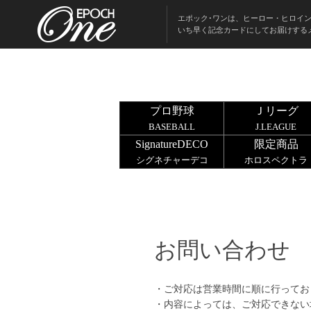
エポック･ワンは、ヒーロー・ヒロイ
いち早く記念カードにしてお届けする
プロ野球
Ｊリーグ
BASEBALL
J.LEAGUE
SignatureDECO
限定商品
シグネチャーデコ
ホロスペクトラ
お問い合わせ
・ご対応は営業時間に順に行ってお
・内容によっては、ご対応できない