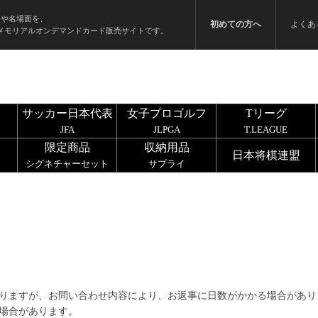
ンや名場面を、
初めての方へ
よくあ
メモリアルオンデマンドカード販売サイトです。
サッカー日本代表
女子プロゴルフ
Tリーグ
JFA
JLPGA
T.LEAGUE
限定商品
収納用品
日本将棋連盟
シグネチャーセット
サプライ
りますが、お問い合わせ内容により、お返事に日数がかかる場合があり
場合があります。