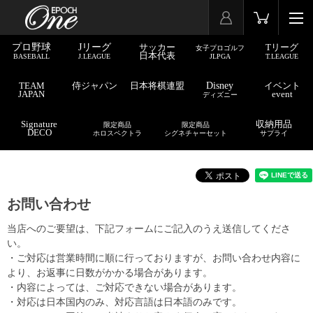
プロ野球
Jリーグ
サッカー
Tリーグ
女子プロゴルフ
日本代表
BASEBALL
J.LEAGUE
JLPGA
T.LEAGUE
TEAM
侍ジャパン
日本将棋連盟
Disney
イベント
JAPAN
event
ディズニー
Signature
収納用品
限定商品
限定商品
DECO
ホロスペクトラ
シグネチャーセット
サプライ
お問い合わせ
当店へのご要望は、下記フォームにご記入のうえ送信してくださ
い。
・ご対応は営業時間に順に行っておりますが、お問い合わせ内容に
より、お返事に日数がかかる場合があります。
・内容によっては、ご対応できない場合があります。
・対応は日本国内のみ、対応言語は日本語のみです。