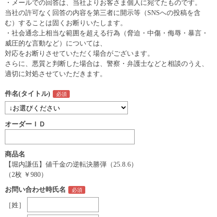
・メールでの回答は、当社よりお客さま個人に宛てたものです。
当社の許可なく回答の内容を第三者に開示等（SNSへの投稿を含
む）することは固くお断りいたします。
・社会通念上相当な範囲を超える行為（脅迫・中傷・侮辱・暴言・
威圧的な言動など）については、
対応をお断りさせていただく場合がございます。
さらに、悪質と判断した場合は、警察・弁護士などと相談のうえ、
適切に対処させていただきます。
件名(タイトル)
オーダーＩＤ
商品名
【堀内謙伍】値千金の逆転決勝弾（25.8.6）
（2枚 ￥980）
お問い合わせ時氏名
［姓］