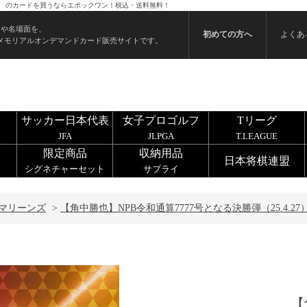
.27） のカードを買うならエポックワン！税込・送料無料！
ンや名場面を、
初めての方へ
よくあ
メモリアルオンデマンドカード販売サイトです。
サッカー日本代表
女子プロゴルフ
Tリーグ
JFA
JLPGA
T.LEAGUE
限定商品
収納用品
日本将棋連盟
シグネチャーセット
サプライ
マリーンズ
>
【角中勝也】NPB令和通算7777号となる決勝弾（25.4.27
【