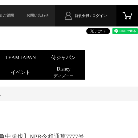
るご質問
お問い合わせ
新規会員 / ログイン
TEAM JAPAN
侍ジャパン
Disney
イベント
ディズニー
）
角中勝也】NPB令和通算7777号