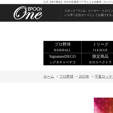
公式【角中勝也】NPB令和通算7777号となる決勝弾（25.4
エポック･ワンは、ヒーロー・ヒロイ
いち早く記念カードにしてお届けする
プロ野球
Ｊリーグ
BASEBALL
J.LEAGUE
SignatureDECO
限定商品
シグネチャーデコ
ホロスペクトラ
ホーム
>
プロ野球
>
2025年
>
千葉ロッテ