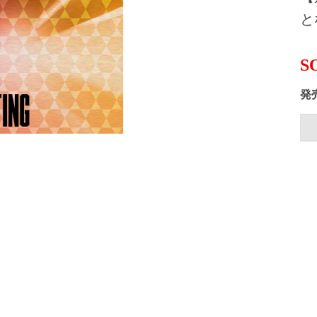
と
S
発