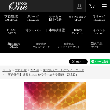
プロ野球
Jリーグ
サッカー
Tリーグ
女子プロゴルフ
日本代表
BASEBALL
J.LEAGUE
JLPGA
T.LEAGUE
TEAM
侍ジャパン
日本将棋連盟
Disney
イベント
JAPAN
event
ディズニー
Signature
収納用品
限定商品
限定商品
DECO
ホロスペクトラ
シグネチャーセット
サプライ
ホーム
>
プロ野球
>
2025年
>
東北楽天ゴールデンイーグルス
>
【渡邊佳明】連敗を止める代打サヨナラ犠飛（25.5.13）