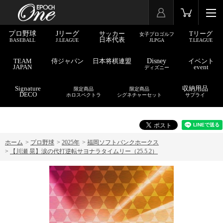
プロ野球
Jリーグ
サッカー
Tリーグ
女子プロゴルフ
日本代表
BASEBALL
J.LEAGUE
JLPGA
T.LEAGUE
TEAM
侍ジャパン
日本将棋連盟
Disney
イベント
JAPAN
event
ディズニー
Signature
収納用品
限定商品
限定商品
DECO
ホロスペクトラ
シグネチャーセット
サプライ
ホーム
>
プロ野球
>
2025年
>
福岡ソフトバンクホークス
>
【川瀬 晃】涙の代打逆転サヨナラタイムリー（25.5.2）