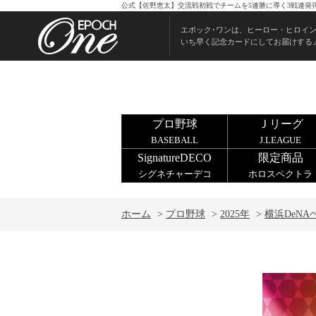
公式【佐野恵太】交流戦初戦でチームを5連勝に導く3戦連発弾（
エポック･ワンは、ヒーロー・ヒロイ
いち早く記念カードにしてお届けする
プロ野球
Ｊリーグ
BASEBALL
J.LEAGUE
SignatureDECO
限定商品
シグネチャーデコ
ホロスペクトラ
ホーム
>
プロ野球
>
2025年
>
横浜DeN