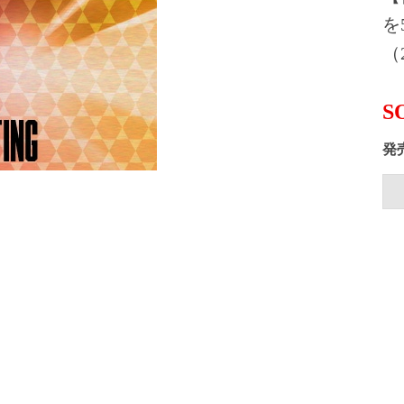
を
（2
S
発