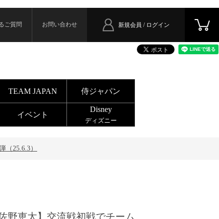
るご質問
お問い合わせ
新規会員 / ログイン
TEAM JAPAN
侍ジャパン
Disney
イベント
ディズニー
25.6.3）
佐野恵太】交流戦初戦でチーム