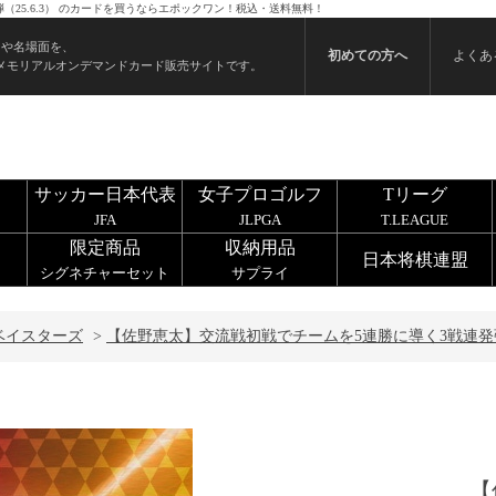
25.6.3） のカードを買うならエポックワン！税込・送料無料！
ンや名場面を、
初めての方へ
よくあ
メモリアルオンデマンドカード販売サイトです。
サッカー日本代表
女子プロゴルフ
Tリーグ
JFA
JLPGA
T.LEAGUE
限定商品
収納用品
日本将棋連盟
シグネチャーセット
サプライ
Aベイスターズ
>
【佐野恵太】交流戦初戦でチームを5連勝に導く3戦連発弾（
【