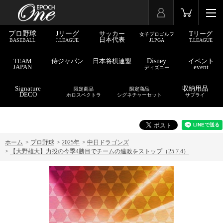
プロ野球
Jリーグ
サッカー
Tリーグ
女子プロゴルフ
日本代表
BASEBALL
J.LEAGUE
JLPGA
T.LEAGUE
TEAM
侍ジャパン
日本将棋連盟
Disney
イベント
JAPAN
event
ディズニー
Signature
収納用品
限定商品
限定商品
DECO
ホロスペクトラ
シグネチャーセット
サプライ
ホーム
>
プロ野球
>
2025年
>
中日ドラゴンズ
>
【大野雄大】力投の今季4勝目でチームの連敗をストップ（25.7.4）