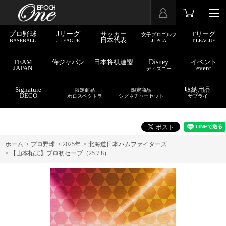
プロ野球
Jリーグ
サッカー
Tリーグ
女子プロゴルフ
日本代表
BASEBALL
J.LEAGUE
JLPGA
T.LEAGUE
TEAM
侍ジャパン
日本将棋連盟
Disney
イベント
JAPAN
event
ディズニー
Signature
収納用品
限定商品
限定商品
DECO
ホロスペクトラ
シグネチャーセット
サプライ
ホーム
>
プロ野球
>
2025年
>
北海道日本ハムファイターズ
>
【山本拓実】プロ初セーブ（25.7.8）