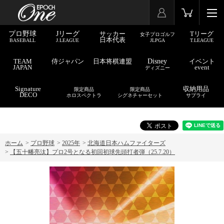
プロ野球
Jリーグ
サッカー
Tリーグ
女子プロゴルフ
日本代表
BASEBALL
J.LEAGUE
JLPGA
T.LEAGUE
TEAM
侍ジャパン
日本将棋連盟
Disney
イベント
JAPAN
event
ディズニー
Signature
収納用品
限定商品
限定商品
DECO
ホロスペクトラ
シグネチャーセット
サプライ
ホーム
>
プロ野球
>
2025年
>
北海道日本ハムファイターズ
>
【五十幡亮汰】プロ2号となる初回初球先頭打者弾（25.7.20）