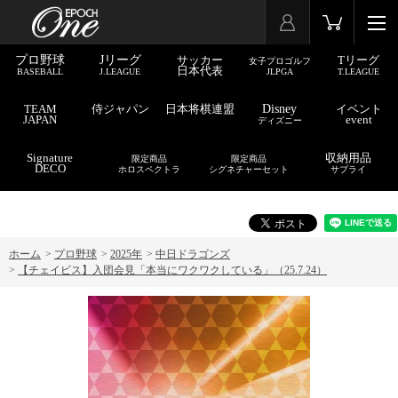
プロ野球
Jリーグ
サッカー
Tリーグ
女子プロゴルフ
日本代表
BASEBALL
J.LEAGUE
JLPGA
T.LEAGUE
TEAM
侍ジャパン
日本将棋連盟
Disney
イベント
JAPAN
event
ディズニー
Signature
収納用品
限定商品
限定商品
DECO
ホロスペクトラ
シグネチャーセット
サプライ
ホーム
>
プロ野球
>
2025年
>
中日ドラゴンズ
>
【チェイビス】入団会見「本当にワクワクしている」（25.7.24）