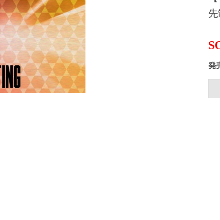
先
S
発