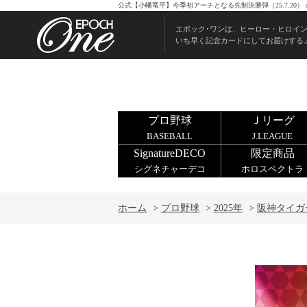
公式【小幡竜平】今季初アーチとなる先制決勝弾（25.7.20
エポック･ワンは、ヒーロー・ヒロイ
いち早く記念カードにしてお届けする
プロ野球
Ｊリーグ
BASEBALL
J.LEAGUE
SignatureDECO
限定商品
シグネチャーデコ
ホロスペクトラ
ホーム
>
プロ野球
>
2025年
>
阪神タイガ