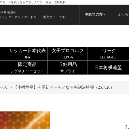
） のカードを買うならエポックワン！税込・送料無料！
ンや名場面を、
初めての方へ
よくあ
メモリアルオンデマンドカード販売サイトです。
サッカー日本代表
女子プロゴルフ
Tリーグ
JFA
JLPGA
T.LEAGUE
限定商品
収納用品
日本将棋連盟
シグネチャーセット
サプライ
ース
>
【小幡竜平】今季初アーチとなる先制決勝弾（25.7.20）
【