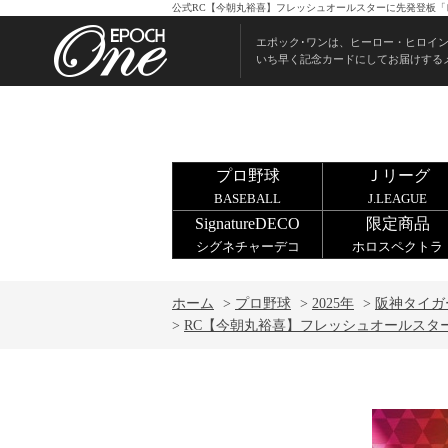
公式RC【今朝丸裕喜】フレッシュオールスターに先発登板「レク
エポック･ワンは、ヒーロー・ヒロイ
いち早く記念カードにしてお届けする
プロ野球
Ｊリーグ
BASEBALL
J.LEAGUE
SignatureDECO
限定商品
シグネチャーデコ
ホロスペクトラ
ホーム
>
プロ野球
>
2025年
>
阪神タイガ
>
RC【今朝丸裕喜】フレッシュオールスターに