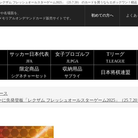
ザム フレッシュオールスターゲーム2025」（25.7.20） のカードを買うならエポックワン！税
ンや名場面を、
初めての方へ
よくあ
メモリアルオンデマンドカード販売サイトです。
サッカー日本代表
女子プロゴルフ
Tリーグ
JFA
JLPGA
T.LEAGUE
限定商品
収納用品
日本将棋連盟
シグネチャーセット
サプライ
ース
先発登板「レクザム フレッシュオールスターゲーム2025」（25.7.20