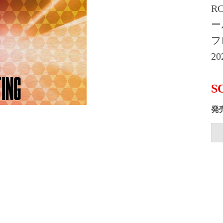
R
ー
フ
20
S
発