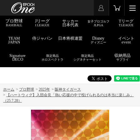
プロ野球
Jリーグ
サッカー
Tリーグ
女子プロゴルフ
日本代表
BASEBALL
J.LEAGUE
JLPGA
T.LEAGUE
TEAM
侍ジャパン
日本将棋連盟
Disney
イベント
JAPAN
event
ディズニー
Signature
収納用品
限定商品
限定商品
DECO
ホロスペクトラ
シグネチャーセット
サプライ
ホーム
>
プロ野球
>
2025年
>
阪神タイガース
>
【ハートウィグ】入団会見「熱い応援の中で投げられるのは本当に楽しみ」
（25.7.28）