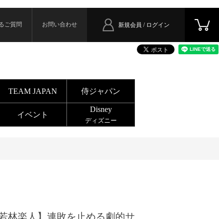
るご質問
お問い合わせ
新規会員 / ログイン
TEAM JAPAN
侍ジャパン
Disney
イベント
ディズニー
若林楽人】連敗を止める劇的サ