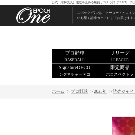
公式【若林楽人】連敗を止める劇的サヨナラ打（25.8.3）
エポック･ワンは、ヒーロー・ヒロイ
いち早く記念カードにしてお届けする
プロ野球
Ｊリーグ
BASEBALL
J.LEAGUE
SignatureDECO
限定商品
シグネチャーデコ
ホロスペクトラ
ホーム
>
プロ野球
>
2025年
>
読売ジャイ