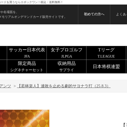
 のカードを買うならエポックワン！税込・送料無料！
ンや名場面を、
初めての方へ
よくあ
メモリアルオンデマンドカード販売サイトです。
サッカー日本代表
女子プロゴルフ
Tリーグ
JFA
JLPGA
T.LEAGUE
限定商品
収納用品
日本将棋連盟
シグネチャーセット
サプライ
アンツ
>
【若林楽人】連敗を止める劇的サヨナラ打（25.8.3）
【