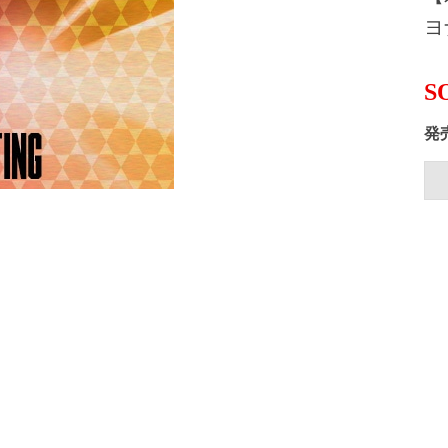
ヨ
S
発