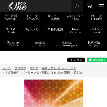
プロ野球
Jリーグ
サッカー
Tリーグ
女子プロゴルフ
日本代表
BASEBALL
J.LEAGUE
JLPGA
T.LEAGUE
TEAM
侍ジャパン
日本将棋連盟
Disney
イベント
JAPAN
event
ディズニー
Signature
収納用品
限定商品
限定商品
DECO
ホロスペクトラ
シグネチャーセット
サプライ
ホーム
>
プロ野球
>
2025年
>
福岡ソフトバンクホークス
>
【近藤健介】パ・リーグタイ記録となる1試合5四球（25.8.2）