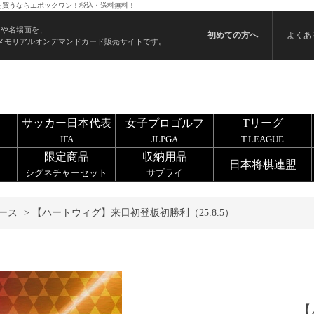
ドを買うならエポックワン！税込・送料無料！
ンや名場面を、
初めての方へ
よくあ
メモリアルオンデマンドカード販売サイトです。
サッカー日本代表
女子プロゴルフ
Tリーグ
JFA
JLPGA
T.LEAGUE
限定商品
収納用品
日本将棋連盟
シグネチャーセット
サプライ
ース
>
【ハートウィグ】来日初登板初勝利（25.8.5）
【