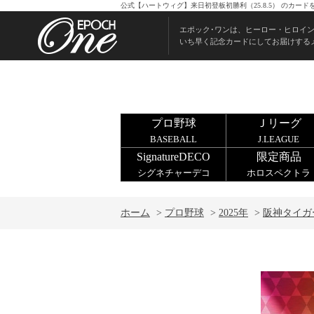
公式【ハートウィグ】来日初登板初勝利（25.8.5） のカー
エポック･ワンは、ヒーロー・ヒロイ
いち早く記念カードにしてお届けする
プロ野球
Ｊリーグ
BASEBALL
J.LEAGUE
SignatureDECO
限定商品
シグネチャーデコ
ホロスペクトラ
ホーム
>
プロ野球
>
2025年
>
阪神タイガ