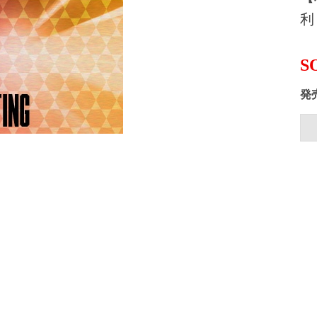
利
S
発