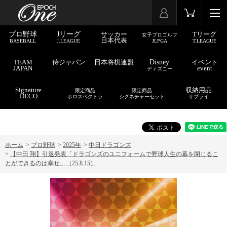
プロ野球
Jリーグ
サッカー
Tリーグ
女子プロゴルフ
日本代表
BASEBALL
J.LEAGUE
JLPGA
T.LEAGUE
TEAM
侍ジャパン
日本将棋連盟
Disney
イベント
JAPAN
event
ディズニー
Signature
収納用品
限定商品
限定商品
DECO
ホロスペクトラ
シグネチャーセット
サプライ
ホーム
>
プロ野球
>
2025年
>
中日ドラゴンズ
>
【中田 翔】引退発表「ドラゴンズのユニフォームで野球人生の幕を閉じるこ
とができるのは幸せ」（25.8.15）