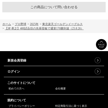
この商品について問い合わせる
ホーム
>
プロ野球
>
2025年
>
東北楽天ゴールデンイーグルス
>
【岸 孝之】400試合目の先発登板で通算170勝到達（25.8.26）
新規会員登録
ログイン
このサイトについて
初めての方へ
会社概要
規約について
プライバシーポリシー
特定商取引法に基づく表示