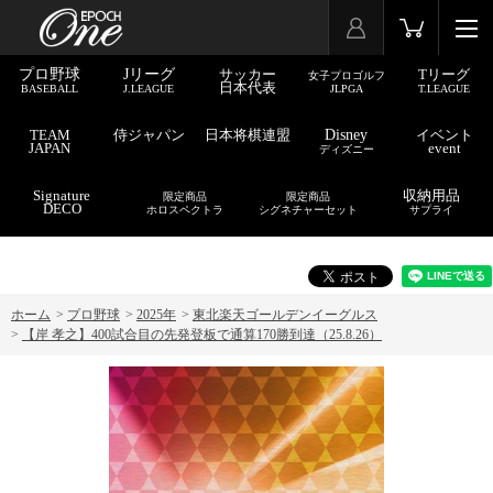
プロ野球
Jリーグ
サッカー
Tリーグ
女子プロゴルフ
日本代表
BASEBALL
J.LEAGUE
JLPGA
T.LEAGUE
TEAM
侍ジャパン
日本将棋連盟
Disney
イベント
JAPAN
event
ディズニー
Signature
収納用品
限定商品
限定商品
DECO
ホロスペクトラ
シグネチャーセット
サプライ
ホーム
>
プロ野球
>
2025年
>
東北楽天ゴールデンイーグルス
>
【岸 孝之】400試合目の先発登板で通算170勝到達（25.8.26）