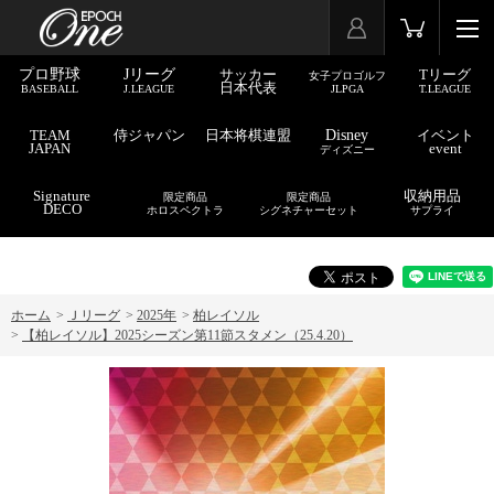
プロ野球
Jリーグ
サッカー
Tリーグ
女子プロゴルフ
日本代表
BASEBALL
J.LEAGUE
JLPGA
T.LEAGUE
TEAM
侍ジャパン
日本将棋連盟
Disney
イベント
JAPAN
event
ディズニー
Signature
収納用品
限定商品
限定商品
DECO
ホロスペクトラ
シグネチャーセット
サプライ
ホーム
>
Ｊリーグ
>
2025年
>
柏レイソル
>
【柏レイソル】2025シーズン第11節スタメン（25.4.20）