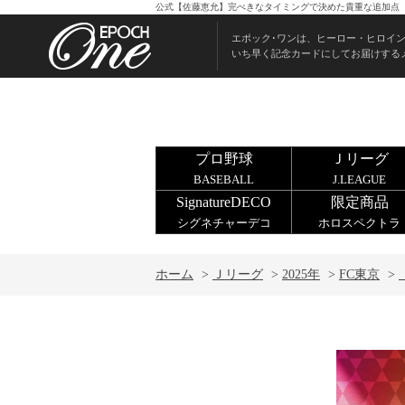
公式【佐藤恵允】完ぺきなタイミングで決めた貴重な追加点（2
エポック･ワンは、ヒーロー・ヒロイ
いち早く記念カードにしてお届けする
プロ野球
Ｊリーグ
BASEBALL
J.LEAGUE
SignatureDECO
限定商品
シグネチャーデコ
ホロスペクトラ
ホーム
>
Ｊリーグ
>
2025年
>
FC東京
>