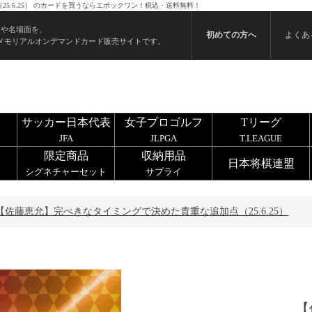
5.6.25） のカードを買うならエポックワン！税込・送料無料！
ンや名場面を、
初めての方へ
よくあ
メモリアルオンデマンドカード販売サイトです。
サッカー日本代表
女子プロゴルフ
Tリーグ
JFA
JLPGA
T.LEAGUE
限定商品
収納用品
日本将棋連盟
シグネチャーセット
サプライ
【佐藤恵允】完ぺきなタイミングで決めた貴重な追加点（25.6.25）
【