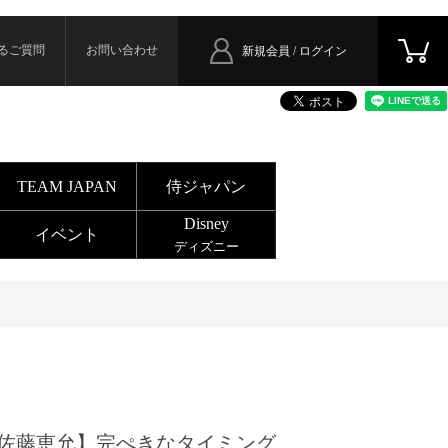
るご質問
お問い合わせ
新規会員 / ログイン
TEAM JAPAN
侍ジャパン
Disney
イベント
ディズニー
佐藤恵允】完ぺきなタイミング