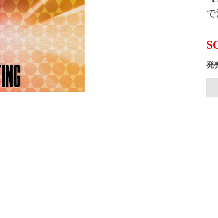
で
S
発