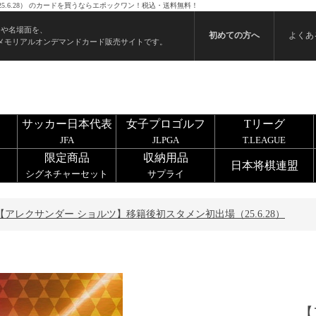
.6.28） のカードを買うならエポックワン！税込・送料無料！
ンや名場面を、
初めての方へ
よくあ
メモリアルオンデマンドカード販売サイトです。
サッカー日本代表
女子プロゴルフ
Tリーグ
JFA
JLPGA
T.LEAGUE
限定商品
収納用品
日本将棋連盟
シグネチャーセット
サプライ
【アレクサンダー ショルツ】移籍後初スタメン初出場（25.6.28）
【