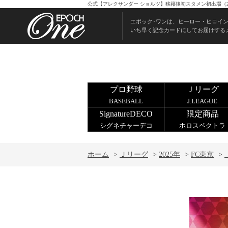
公式【アレクサンダー ショルツ】移籍後初スタメン初出場（25
エポック･ワンは、ヒーロー・ヒロイ
いち早く記念カードにしてお届けする
プロ野球
Ｊリーグ
BASEBALL
J.LEAGUE
SignatureDECO
限定商品
シグネチャーデコ
ホロスペクトラ
ホーム
>
Ｊリーグ
>
2025年
>
FC東京
>