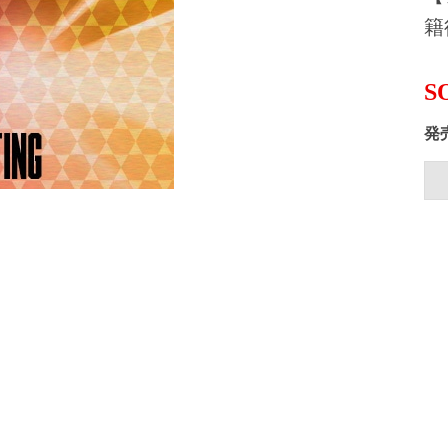
籍
S
発