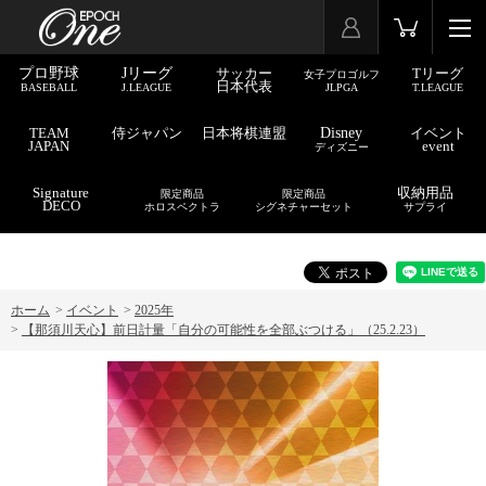
プロ野球
Jリーグ
サッカー
Tリーグ
女子プロゴルフ
日本代表
BASEBALL
J.LEAGUE
JLPGA
T.LEAGUE
TEAM
侍ジャパン
日本将棋連盟
Disney
イベント
JAPAN
event
ディズニー
Signature
収納用品
限定商品
限定商品
DECO
ホロスペクトラ
シグネチャーセット
サプライ
ホーム
>
イベント
>
2025年
>
【那須川天心】前日計量「自分の可能性を全部ぶつける」（25.2.23）