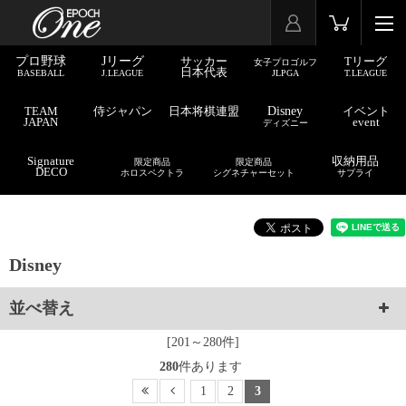
プロ野球
Jリーグ
サッカー
Tリーグ
女子プロゴルフ
日本代表
BASEBALL
J.LEAGUE
JLPGA
T.LEAGUE
TEAM
侍ジャパン
日本将棋連盟
Disney
イベント
JAPAN
event
ディズニー
Signature
収納用品
限定商品
限定商品
DECO
ホロスペクトラ
シグネチャーセット
サプライ
Disney
並べ替え
[201～280件]
280
件あります
1
2
3