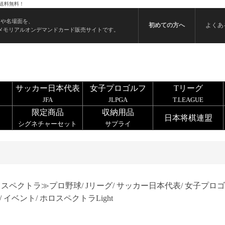
・送料無料！
ンや名場面を、
初めての方へ
よくあ
メモリアルオンデマンドカード販売サイトです。
サッカー日本代表
女子プロゴルフ
Tリーグ
JFA
JLPGA
T.LEAGUE
限定商品
収納用品
日本将棋連盟
シグネチャーセット
サプライ
ロスペクトラ≫
プロ野球/
Jリーグ/
サッカー日本代表/
女子プロゴ
/
イベント/
ホロスペクトラLight