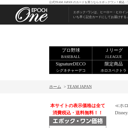
公式TEAM JAPAN のカードを買うならエポックワン！税込
エポック･ワンは、ヒーロー・ヒロイ
いち早く記念カードにしてお届けする
プロ野球
Ｊリーグ
BASEBALL
J.LEAGUE
SignatureDECO
限定商品
シグネチャーデコ
ホロスペクトラ
ホーム
>
TEAM JAPAN
本サイトの表示価格は全て
≪ホ
消費税込・送料無料！！
Disney