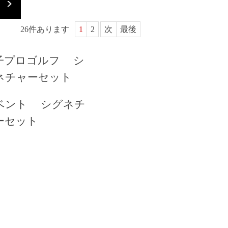
26
件あります
1
2
次
最後
子プロゴルフ シ
ネチャーセット
ベント シグネチ
ーセット