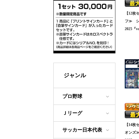
【12枚
フ≫ 
2025『vo
ジャンル
プロ野球
Ｊリーグ
【14枚
サッカー日本代表
オンズ