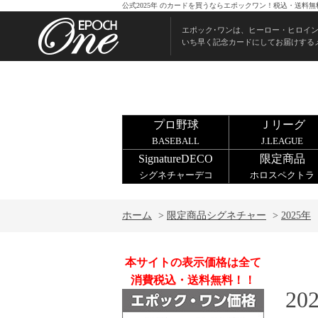
公式2025年 のカードを買うならエポックワン！税込・送料無
エポック･ワンは、ヒーロー・ヒロイ
いち早く記念カードにしてお届けする
プロ野球
Ｊリーグ
BASEBALL
J.LEAGUE
SignatureDECO
限定商品
シグネチャーデコ
ホロスペクトラ
ホーム
>
限定商品シグネチャー
>
2025年
本サイトの表示価格は全て
消費税込・送料無料！！
20