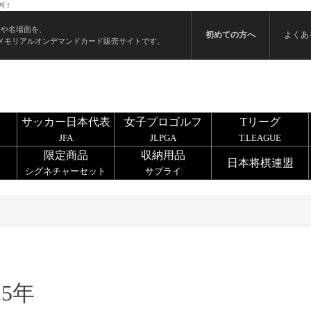
料！
ンや名場面を、
初めての方へ
よくあ
メモリアルオンデマンドカード販売サイトです。
サッカー日本代表
女子プロゴルフ
Tリーグ
JFA
JLPGA
T.LEAGUE
限定商品
収納用品
日本将棋連盟
シグネチャーセット
サプライ
25年