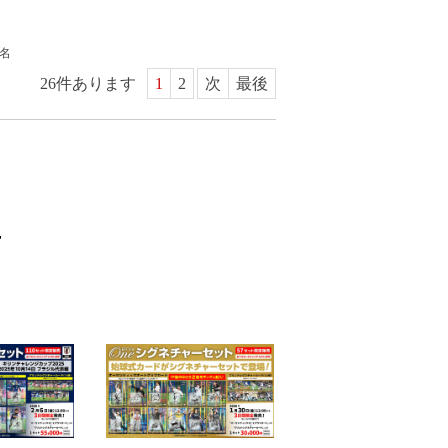
名
26
件あります
1
2
次
最後