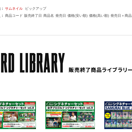
法：
サムネイル
ピックアップ
え：
商品コード
販売終了日
商品名
発売日
価格(安い順)
価格(高い順)
発売日＋商品