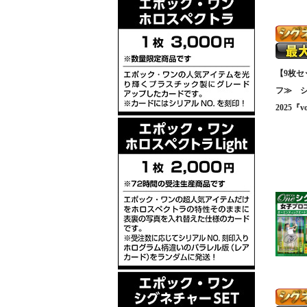
【9枚
フ≫ 
2025『vo