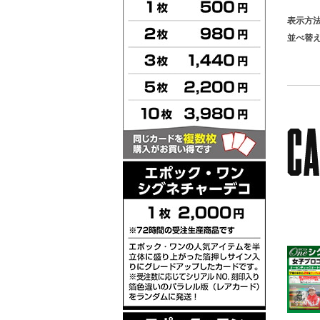
表示方
並べ替