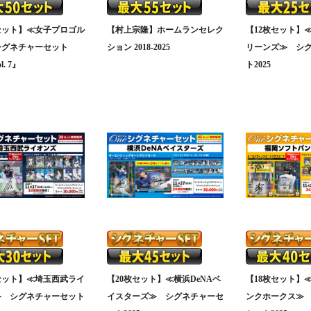
セット】≪女子プロゴル
【村上宗隆】ホームランセレク
【12枚セット】
シグネチャーセット
ション 2018-2025
リーンズ≫ シ
l. 7』
ト2025
セット】≪埼玉西武ライ
【20枚セット】≪横浜DeNAベ
【18枚セット】
≫ シグネチャーセット
イスターズ≫ シグネチャーセ
ンクホークス≫