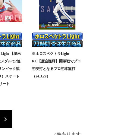
ight 【堀米
※ホロスペクトラLight
メダルで2連
RC【度会隆輝】開幕戦でプロ
オリンピック競
初安打となるプロ初本塁打
パリ）スケート
（24.3.29）
トリート
4
件あります