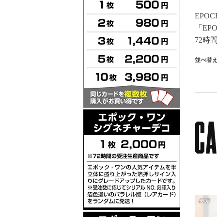
EPO
「EPO
72
並べ替