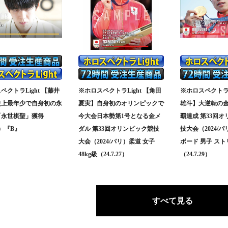
ペクトラLight 【藤井
※ホロスペクトラLight 【角田
※ホロスペクトラL
史上最年少で自身初の永
夏実】自身初のオリンピックで
雄斗】大逆転の金
「永世棋聖」獲得
今大会日本勢第1号となる金メ
覇達成 第33回
.1）『B』
ダル 第33回オリンピック競技
技大会（2024/
大会（2024/パリ）柔道 女子
ボード 男子 ス
48kg級（24.7.27）
（24.7.29）
すべて見る