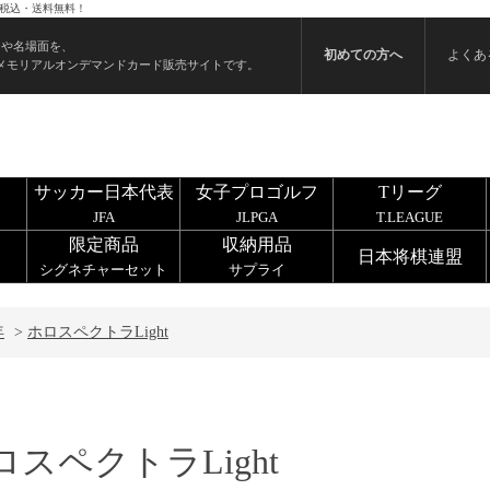
！税込・送料無料！
ンや名場面を、
初めての方へ
よくあ
メモリアルオンデマンドカード販売サイトです。
サッカー日本代表
女子プロゴルフ
Tリーグ
JFA
JLPGA
T.LEAGUE
限定商品
収納用品
日本将棋連盟
シグネチャーセット
サプライ
年
>
ホロスペクトラLight
ロスペクトラLight