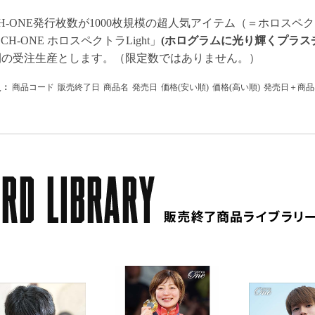
CH-ONE発行枚数が1000枚規模の超人気アイテム（＝ホロスペ
CH-ONE ホロスペクトラLight」
(ホログラムに光り輝くプラス
時間の受注生産とします。（限定数ではありません。）
え：
商品コード
販売終了日
商品名
発売日
価格(安い順)
価格(高い順)
発売日＋商品