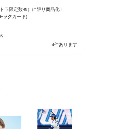
クトラ限定数99）に限り商品化！
チックカード)
名
4
件あります