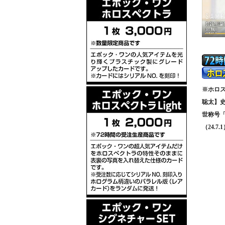
※ホロス
聡太】
世称号
（24.7