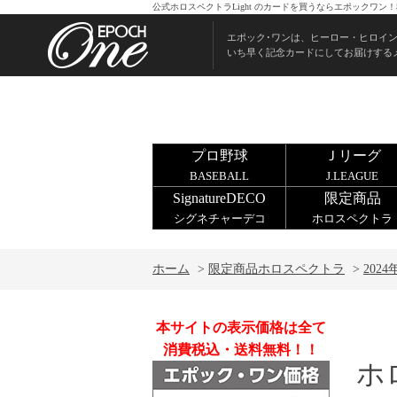
公式ホロスペクトラLight のカードを買うならエポックワン
エポック･ワンは、ヒーロー・ヒロイ
いち早く記念カードにしてお届けする
プロ野球
Ｊリーグ
BASEBALL
J.LEAGUE
SignatureDECO
限定商品
シグネチャーデコ
ホロスペクトラ
ホーム
>
限定商品ホロスペクトラ
>
2024
本サイトの表示価格は全て
消費税込・送料無料！！
ホ