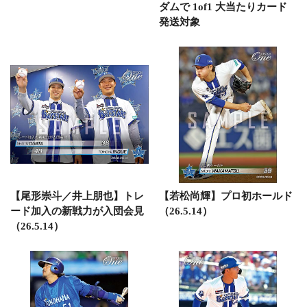
ダムで 1of1 大当たりカード
発送対象
【尾形崇斗／井上朋也】トレ
【若松尚輝】プロ初ホールド
ード加入の新戦力が入団会見
（26.5.14）
（26.5.14）