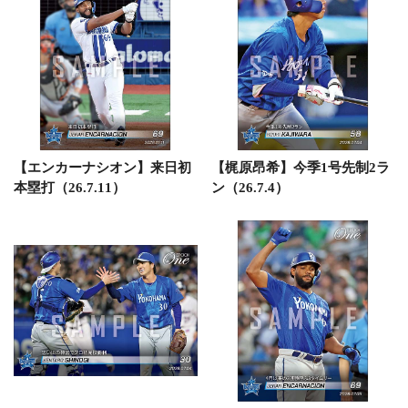
【エンカーナシオン】来日初
【梶原昂希】今季1号先制2ラ
本塁打（26.7.11）
ン（26.7.4）