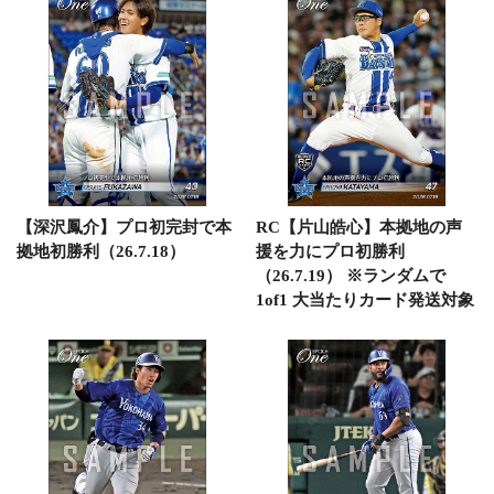
【深沢鳳介】プロ初完封で本
RC【片山皓心】本拠地の声
拠地初勝利（26.7.18）
援を力にプロ初勝利
（26.7.19） ※ランダムで
1of1 大当たりカード発送対象