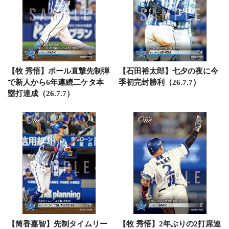
【牧 秀悟】ポール直撃先制弾
【石田裕太郎】七夕の夜に今
で新人から6年連続二ケタ本
季初完封勝利（26.7.7）
塁打達成（26.7.7）
【筒香嘉智】先制タイムリー
【牧 秀悟】2年ぶりの2打席連