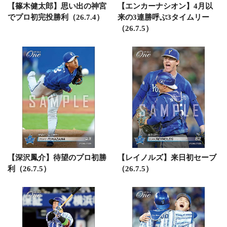
【篠木健太郎】思い出の神宮
【エンカーナシオン】4月以
でプロ初完投勝利（26.7.4）
来の3連勝呼ぶ3タイムリー
（26.7.5）
【深沢鳳介】待望のプロ初勝
【レイノルズ】来日初セーブ
利（26.7.5）
（26.7.5）