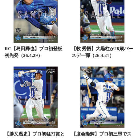
RC【島田舜也】プロ初登板
【牧 秀悟】大黒柱が28歳バー
初先発（26.4.29）
スデー弾（26.4.21）
【勝又温史】プロ初猛打賞と
【度会隆輝】プロ初三塁でス