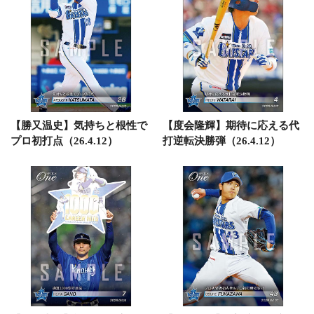
【勝又温史】気持ちと根性で
【度会隆輝】期待に応える代
プロ初打点（26.4.12）
打逆転決勝弾（26.4.12）