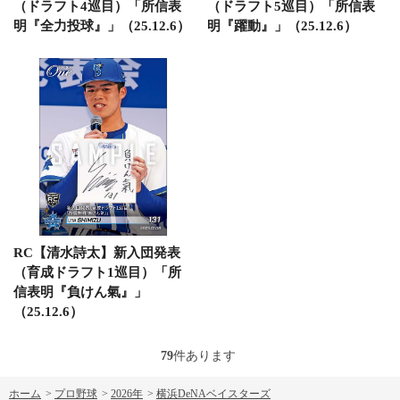
（ドラフト4巡目）「所信表
（ドラフト5巡目）「所信表
明『全力投球』」（25.12.6）
明『躍動』」（25.12.6）
RC【清水詩太】新入団発表
（育成ドラフト1巡目）「所
信表明『負けん氣』」
（25.12.6）
79
件あります
ホーム
>
プロ野球
>
2026年
>
横浜DeNAベイスターズ