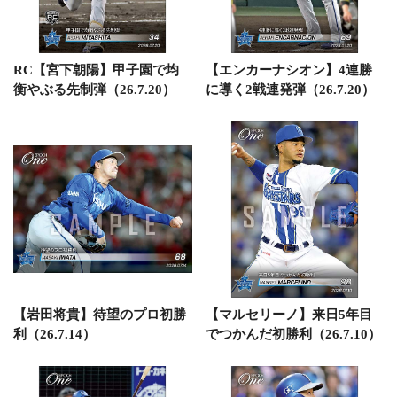
RC【宮下朝陽】甲子園で均
【エンカーナシオン】4連勝
衡やぶる先制弾（26.7.20）
に導く2戦連発弾（26.7.20）
【岩田将貴】待望のプロ初勝
【マルセリーノ】来日5年目
利（26.7.14）
でつかんだ初勝利（26.7.10）