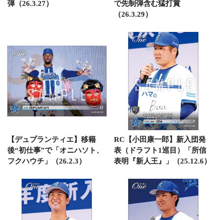
弾（26.3.27）
で先制弾含む猛打賞
（26.3.29）
【デュプランティエ】移籍
RC【小田康一郎】新入団発
後“初仕事”で「オニハソト、
表（ドラフト1巡目）「所信
フクハウチ」（26.2.3）
表明『新人王』」（25.12.6）