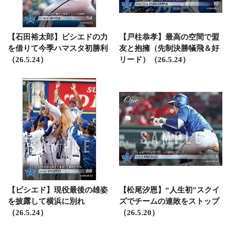
【石田裕太郎】ビシエドの力
【戸柱恭孝】最高の空間で盟
を借りて今季ハマスタ初勝利
友と抱擁（先制決勝犠飛＆好
（26.5.24）
リード）（26.5.24）
【ビシエド】現役最後の雄姿
【松尾汐恩】“人生初”スクイ
を披露して横浜に別れ
ズでチームの連敗をストップ
（26.5.24）
（26.5.20）