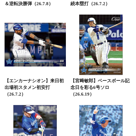
＆逆転決勝弾（26.7.8）
続本塁打（26.7.2）
【エンカーナシオン】来日初
【宮﨑敏郎】ベースボール記
出場初スタメン初安打
念日を彩る6号ソロ
（26.7.2）
（26.6.19）