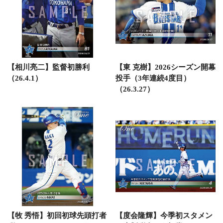
【相川亮二】監督初勝利
【東 克樹】2026シーズン開幕
（26.4.1）
投手（3年連続4度目）
（26.3.27）
【牧 秀悟】初回初球先頭打者
【度会隆輝】今季初スタメン