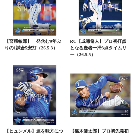
【宮﨑敏郎】一発含む9年ぶ
RC【成瀬脩人】プロ初打点
りの1試合5安打（26.5.3）
となる走者一掃3点タイムリ
ー（26.5.5）
【ヒュンメル】運を味方につ
【篠木健太郎】プロ初先発初