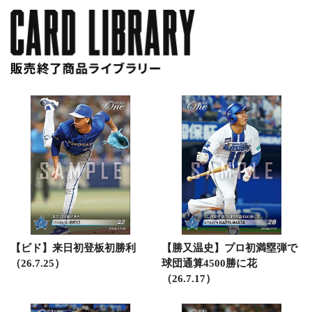
【ビド】来日初登板初勝利
【勝又温史】プロ初満塁弾で
（26.7.25）
球団通算4500勝に花
（26.7.17）