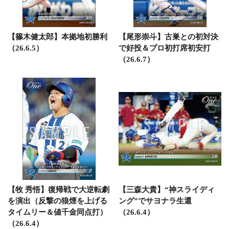
【篠木健太郎】本拠地初勝利
【尾形崇斗】古巣との初対決
（26.6.5）
で好投＆プロ初打席初安打
（26.6.7）
【牧 秀悟】復帰戦で大逆転劇
【三森大貴】“神スライディ
を演出（反撃の狼煙を上げる
ング”でサヨナラ生還
タイムリー＆値千金同点打）
（26.6.4）
（26.6.4）