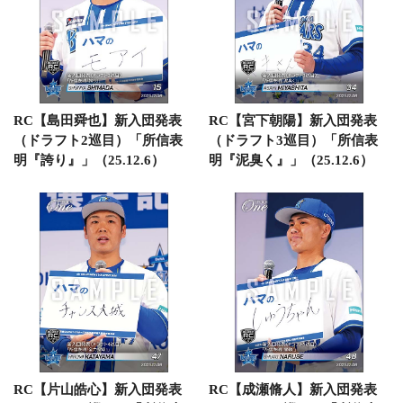
RC【島田舜也】新入団発表
RC【宮下朝陽】新入団発表
（ドラフト2巡目）「所信表
（ドラフト3巡目）「所信表
明『誇り』」（25.12.6）
明『泥臭く』」（25.12.6）
RC【片山皓心】新入団発表
RC【成瀬脩人】新入団発表