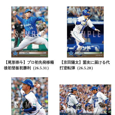
【尾形崇斗】プロ初先発移籍
【京田陽太】盟友に届ける代
後初登板初勝利（26.5.31）
打逆転弾（26.5.28）