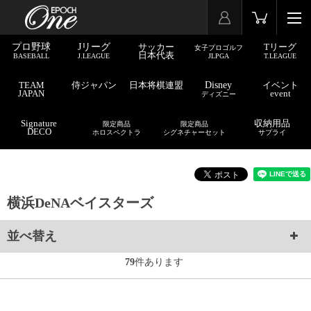
プロ野球
Jリーグ
サッカー
Tリーグ
女子プロゴルフ
日本代表
BASEBALL
J.LEAGUE
JLPGA
T.LEAGUE
TEAM
侍ジャパン
日本将棋連盟
Disney
イベント
JAPAN
event
ディズニー
Signature
収納用品
限定商品
限定商品
DECO
ホロスペクトラ
シグネチャーセット
サプライ
横浜DeNAベイスターズ
並べ替え
79
件あります