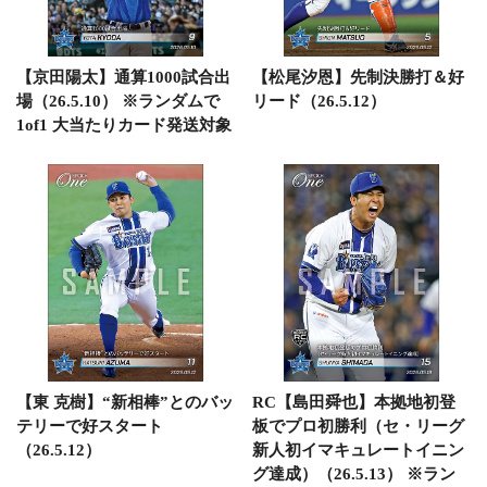
【京田陽太】通算1000試合出
【松尾汐恩】先制決勝打＆好
場（26.5.10） ※ランダムで
リード（26.5.12）
1of1 大当たりカード発送対象
【東 克樹】“新相棒”とのバッ
RC【島田舜也】本拠地初登
テリーで好スタート
板でプロ初勝利（セ・リーグ
（26.5.12）
新人初イマキュレートイニン
グ達成）（26.5.13） ※ラン