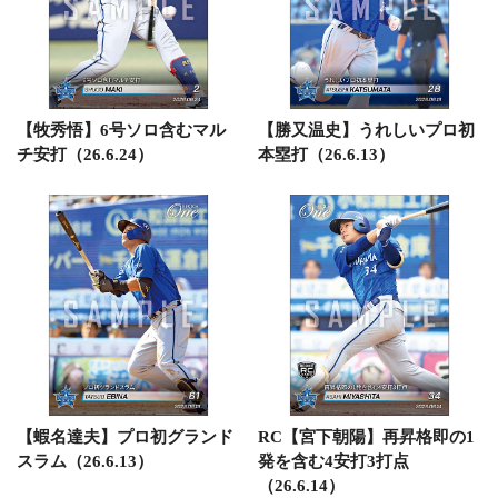
【牧秀悟】6号ソロ含むマル
【勝又温史】うれしいプロ初
チ安打（26.6.24）
本塁打（26.6.13）
【蝦名達夫】プロ初グランド
RC【宮下朝陽】再昇格即の1
スラム（26.6.13）
発を含む4安打3打点
（26.6.14）