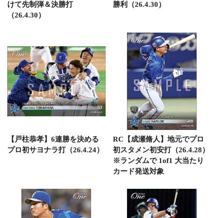
けて先制弾＆決勝打
勝利（26.4.30）
（26.4.30）
【戸柱恭孝】6連勝を決める
RC【成瀬脩人】地元でプロ
プロ初サヨナラ打（26.4.24）
初スタメン初安打（26.4.28）
※ランダムで 1of1 大当たり
カード発送対象