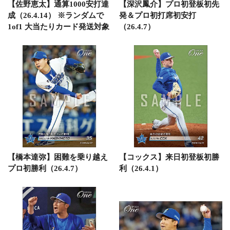
【佐野恵太】通算1000安打達
【深沢鳳介】プロ初登板初先
成（26.4.14） ※ランダムで
発＆プロ初打席初安打
1of1 大当たりカード発送対象
（26.4.7）
【橋本達弥】困難を乗り越え
【コックス】来日初登板初勝
プロ初勝利（26.4.7）
利（26.4.1）