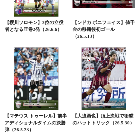
【櫻川ソロモン】3位の立役
【ンドカ ボニフェイス】値千
者となる圧巻2発（26.6.6）
金の移籍後初ゴール
（26.5.13）
【マテウス トゥーレル】前半
【大迫勇也】頂上決戦で衝撃
アディショナルタイムの決勝
のハットトリック（26.5.30）
弾（26.5.23）