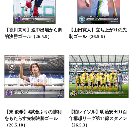
【香川真司】途中出場から劇
【山田寛人】立ち上がりの先
的決勝ゴール（26.5.9）
制ゴール（26.5.6）
【東 俊希】4試合ぶりの勝利
【柏レイソル】明治安田J1百
をもたらす先制決勝ゴール
年構想リーグ第14節スタメン
（26.5.10）
（26.5.3）