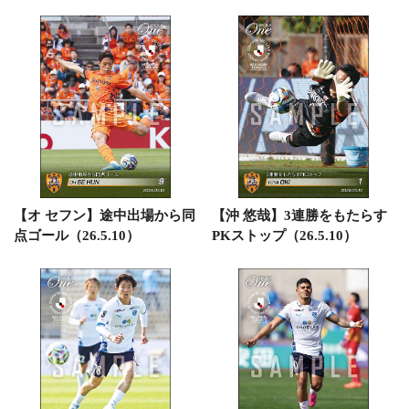
【オ セフン】途中出場から同
【沖 悠哉】3連勝をもたらす
点ゴール（26.5.10）
PKストップ（26.5.10）