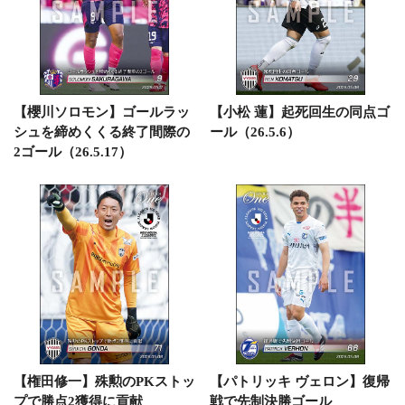
【櫻川ソロモン】ゴールラッ
【小松 蓮】起死回生の同点ゴ
シュを締めくくる終了間際の
ール（26.5.6）
2ゴール（26.5.17）
【権田修一】殊勲のPKストッ
【パトリッキ ヴェロン】復帰
プで勝点2獲得に貢献
戦で先制決勝ゴール