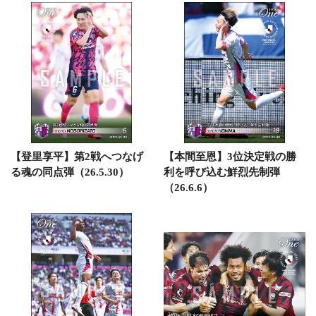
【登里享平】第2戦へつなげ
【本間至恩】3位決定戦の勝
る魂の同点弾（26.5.30）
利を呼び込む鮮烈先制弾
（26.6.6）