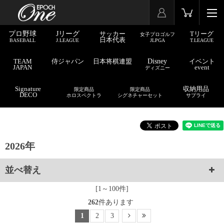
プロ野球
Jリーグ
サッカー
Tリーグ
女子プロゴルフ
日本代表
BASEBALL
J.LEAGUE
JLPGA
T.LEAGUE
TEAM
侍ジャパン
日本将棋連盟
Disney
イベント
JAPAN
event
ディズニー
Signature
収納用品
限定商品
限定商品
DECO
ホロスペクトラ
シグネチャーセット
サプライ
2026年
並べ替え
[1～100件]
262
件あります
1
2
3