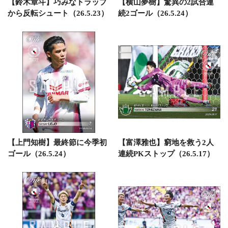
【鈴木章斗】巧みなトラップ
【横山夢樹】驚異の2試合連
から反転シュート（26.5.23）
続2ゴール（26.5.24）
【上門知樹】最終節に今季初
【富澤雅也】窮地を救う2人
ゴール（26.5.24）
連続PKストップ（26.5.17）