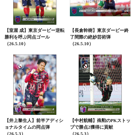
【室屋 成】東京ダービー逆転
【長倉幹樹】東京ダービー終
勝利を呼ぶ同点ゴール
了間際の絶妙芸術弾
（26.5.10）
（26.5.10）
【井上黎生人】前半アディシ
【中村航輔】殊勲のPKストッ
ョナルタイムの同点弾
プで勝点2獲得に貢献
（26.5.3）
（26.5.3）