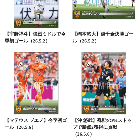
【宇野禅斗】強烈ミドルで今
【嶋本悠大】値千金決勝ゴー
季初ゴール（26.5.2）
ル（26.5.2）
【マテウス ブエノ】今季初ゴ
【沖 悠哉】殊勲のPKストッ
ール（26.5.6）
プで勝点2獲得に貢献
（26.5.6）