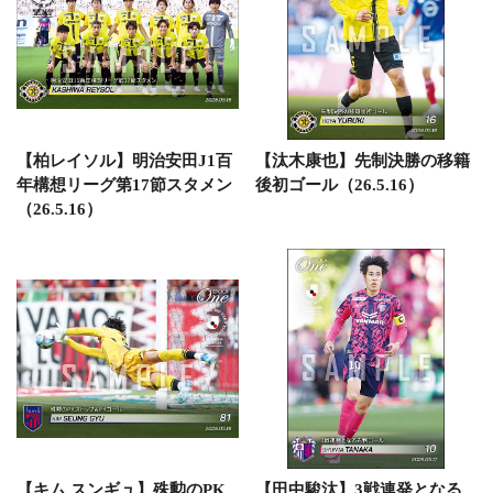
【柏レイソル】明治安田J1百
【汰木康也】先制決勝の移籍
年構想リーグ第17節スタメン
後初ゴール（26.5.16）
（26.5.16）
【キム スンギュ】殊勲のPK
【田中駿汰】3戦連発となる