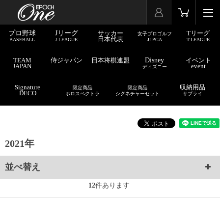
プロ野球
Jリーグ
サッカー
Tリーグ
女子プロゴルフ
日本代表
BASEBALL
J.LEAGUE
JLPGA
T.LEAGUE
TEAM
侍ジャパン
日本将棋連盟
Disney
イベント
JAPAN
event
ディズニー
Signature
収納用品
限定商品
限定商品
DECO
ホロスペクトラ
シグネチャーセット
サプライ
2021年
並べ替え
12
件あります