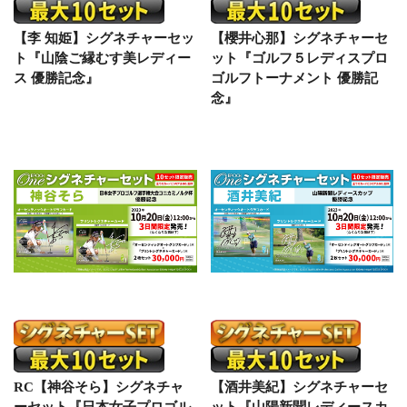
【李 知姫】シグネチャーセッ
【櫻井心那】シグネチャーセ
ト『山陰ご縁むす美レディー
ット『ゴルフ５レディスプロ
ス 優勝記念』
ゴルフトーナメント 優勝記
念』
RC【神谷そら】シグネチャ
【酒井美紀】シグネチャーセ
ーセット『日本女子プロゴル
ット『山陽新聞レディースカ