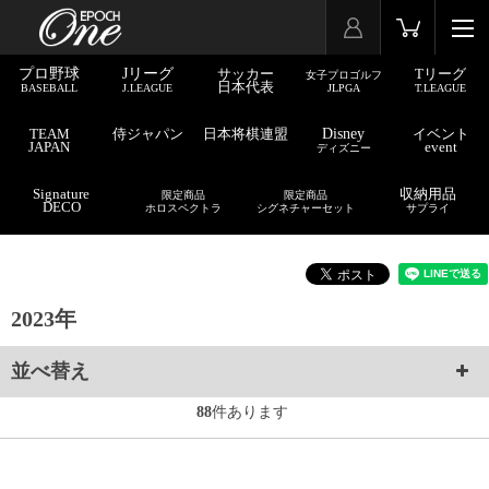
プロ野球
Jリーグ
サッカー
Tリーグ
女子プロゴルフ
日本代表
BASEBALL
J.LEAGUE
JLPGA
T.LEAGUE
TEAM
侍ジャパン
日本将棋連盟
Disney
イベント
JAPAN
event
ディズニー
Signature
収納用品
限定商品
限定商品
DECO
ホロスペクトラ
シグネチャーセット
サプライ
2023年
並べ替え
88
件あります