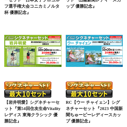
フ選手権大会コニカミノルタ
ップ 優勝記念』
杯 優勝記念』
【岩井明愛】シグネチャーセ
RC【ウー チャイェン】シグ
ット『第54回住友生命Vitality
ネチャーセット『2023 中国新
レディス 東海クラシック 優
聞ちゅーピーレディースカッ
勝記念』
プ 優勝記念』