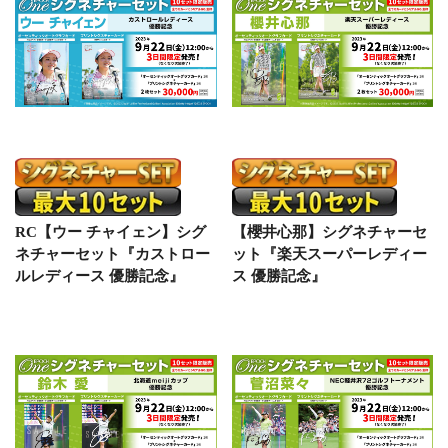
RC【ウー チャイェン】シグ
【櫻井心那】シグネチャーセ
ネチャーセット『カストロー
ット『楽天スーパーレディー
ルレディース 優勝記念』
ス 優勝記念』