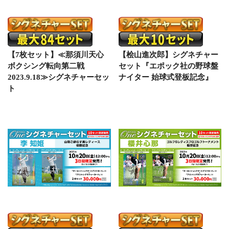
【7枚セット】≪那須川天心
【桧山進次郎】シグネチャー
ボクシング転向第二戦
セット『エポック社の野球盤
2023.9.18≫シグネチャーセッ
ナイター 始球式登板記念』
ト