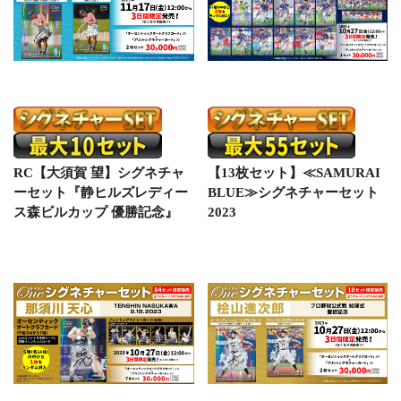
RC【大須賀 望】シグネチャ
【13枚セット】≪SAMURAI
ーセット『静ヒルズレディー
BLUE≫シグネチャーセット
ス森ビルカップ 優勝記念』
2023