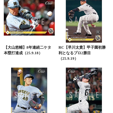
【大山悠輔】8年連続二ケタ
RC【早川太貴】甲子園初勝
本塁打達成（25.9.18）
利となるプロ2勝目
（25.9.19）