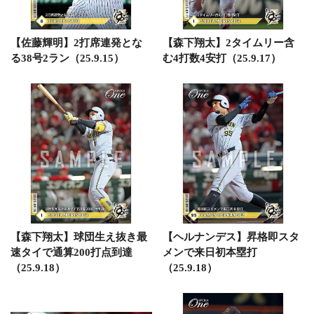
【佐藤輝明】2打席連発とな
【森下翔太】2タイムリー含
る38号2ラン（25.9.15）
む4打数4安打（25.9.17）
【森下翔太】球団生え抜き最
【ヘルナンデス】昇格即スタ
速タイで通算200打点到達
メンで来日初本塁打
（25.9.18）
（25.9.18）