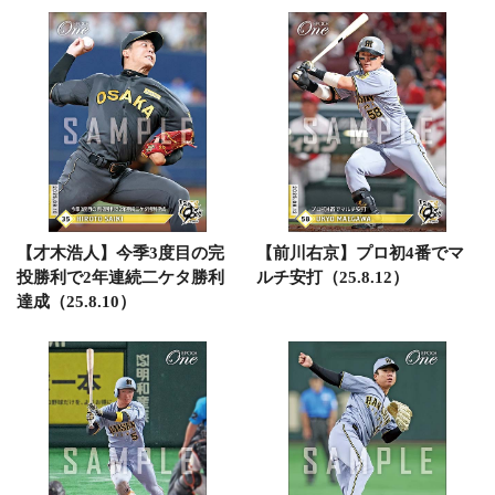
【才木浩人】今季3度目の完
【前川右京】プロ初4番でマ
投勝利で2年連続二ケタ勝利
ルチ安打（25.8.12）
達成（25.8.10）