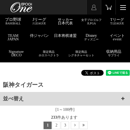
プロ野球
Jリーグ
サッカー
Tリーグ
女子プロゴルフ
日本代表
BASEBALL
J.LEAGUE
JLPGA
T.LEAGUE
TEAM
侍ジャパン
日本将棋連盟
Disney
イベント
JAPAN
event
ディズニー
Signature
収納用品
限定商品
限定商品
DECO
ホロスペクトラ
シグネチャーセット
サプライ
阪神タイガース
並べ替え
[1～100件]
233
件あります
1
2
3