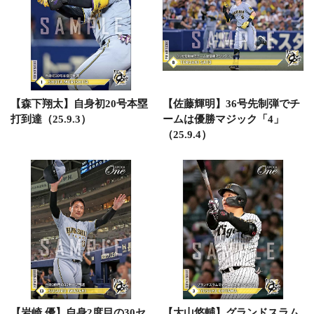
【森下翔太】自身初20号本塁
【佐藤輝明】36号先制弾でチ
打到達（25.9.3）
ームは優勝マジック「4」
（25.9.4）
【岩崎 優】自身2度目の30セ
【大山悠輔】グランドスラム