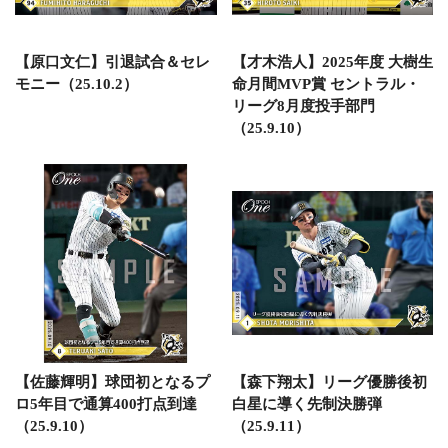
【原口文仁】引退試合＆セレ
【才木浩人】2025年度 大樹生
モニー（25.10.2）
命月間MVP賞 セントラル・
リーグ8月度投手部門
（25.9.10）
【佐藤輝明】球団初となるプ
【森下翔太】リーグ優勝後初
ロ5年目で通算400打点到達
白星に導く先制決勝弾
（25.9.10）
（25.9.11）