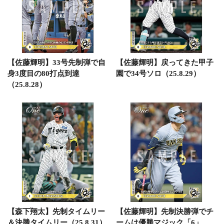
【佐藤輝明】33号先制弾で自
【佐藤輝明】戻ってきた甲子
身3度目の80打点到達
園で34号ソロ（25.8.29）
（25.8.28）
【森下翔太】先制タイムリー
【佐藤輝明】先制決勝弾でチ
＆決勝タイムリー（25.8.31）
ームは優勝マジック「6」