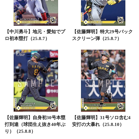
【中川勇斗】地元・愛知でプ
【佐藤輝明】特大29号バック
ロ初本塁打（25.8.7）
スクリーン弾（25.8.7）
【佐藤輝明】自身初30号本塁
【佐藤輝明】31号ソロ含む4
打到達（球団生え抜き40年ぶ
安打の大暴れ（25.8.10）
り）（25.8.8）