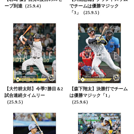
ーブ到達（25.9.4）
でチームは優勝マジック
「3」（25.9.5）
【大竹耕太郎】今季7勝目＆2
【森下翔太】決勝打でチーム
試合連続タイムリー
は優勝マジック「1」
（25.9.5）
（25.9.6）