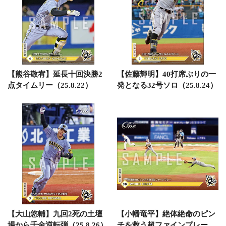
【熊谷敬宥】延長十回決勝2
【佐藤輝明】40打席ぶりの一
点タイムリー（25.8.22）
発となる32号ソロ（25.8.24）
【大山悠輔】九回2死の土壇
【小幡竜平】絶体絶命のピン
場から千金逆転弾（25.8.26）
チを救う超ファインプレー