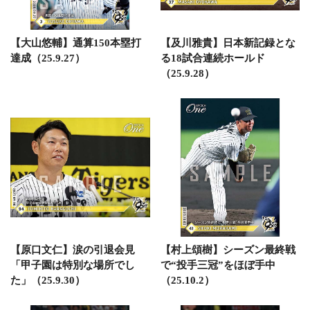
【大山悠輔】通算150本塁打
【及川雅貴】日本新記録とな
達成（25.9.27）
る18試合連続ホールド
（25.9.28）
【原口文仁】涙の引退会見
【村上頌樹】シーズン最終戦
「甲子園は特別な場所でし
で“投手三冠”をほぼ手中
た」（25.9.30）
（25.10.2）