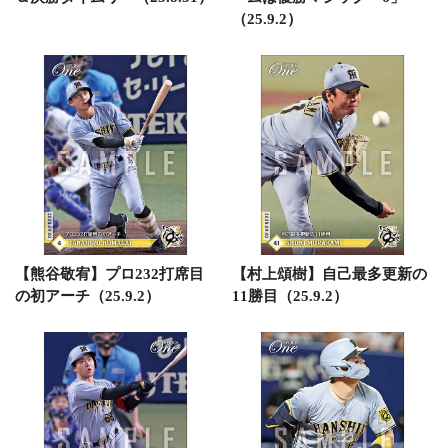
（25.9.2）
【熊谷敬宥】プロ232打席目
【村上頌樹】自己最多更新の
の初アーチ（25.9.2）
11勝目（25.9.2）