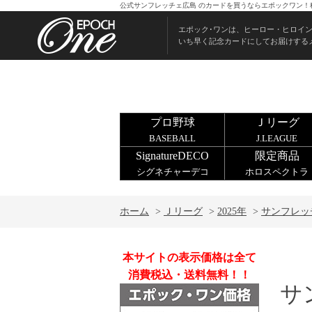
公式サンフレッチェ広島 のカードを買うならエポックワン！
エポック･ワンは、ヒーロー・ヒロイ
いち早く記念カードにしてお届けする
プロ野球
Ｊリーグ
BASEBALL
J.LEAGUE
SignatureDECO
限定商品
シグネチャーデコ
ホロスペクトラ
ホーム
>
Ｊリーグ
>
2025年
>
サンフレッ
本サイトの表示価格は全て
消費税込・送料無料！！
サ