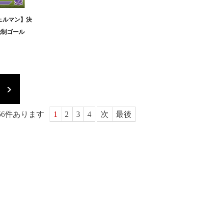
ェルマン】決
先制ゴール
56
件あります
1
2
3
4
次
最後