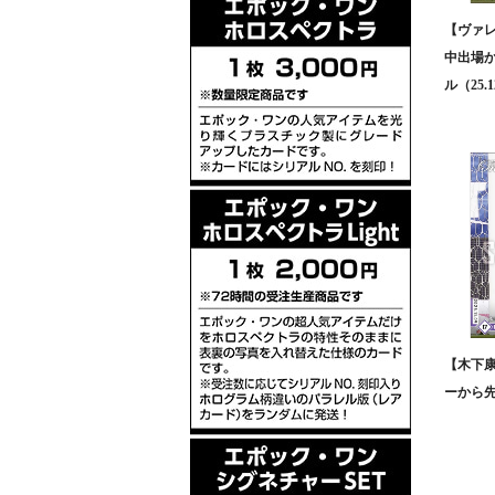
【ヴァレ
中出場
ル（25.1
【木下
ーから先制