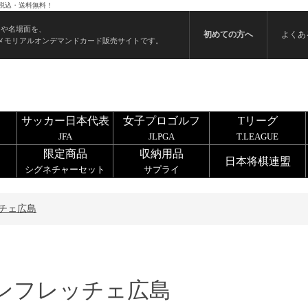
税込・送料無料！
ンや名場面を、
初めての方へ
よくあ
メモリアルオンデマンドカード販売サイトです。
サッカー日本代表
女子プロゴルフ
Tリーグ
JFA
JLPGA
T.LEAGUE
限定商品
収納用品
日本将棋連盟
シグネチャーセット
サプライ
チェ広島
ンフレッチェ広島