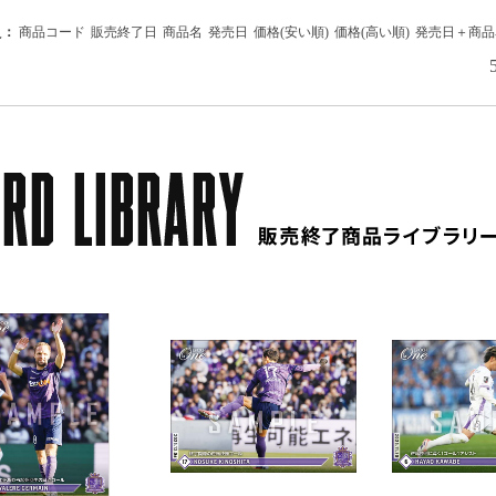
え：
商品コード
販売終了日
商品名
発売日
価格(安い順)
価格(高い順)
発売日＋商品