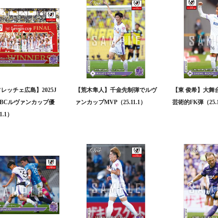
レッチェ広島】2025J
【荒木隼人】千金先制弾でルヴ
【東 俊希】大舞
BCルヴァンカップ優
ァンカップMVP（25.11.1）
芸術的FK弾（25.1
1.1）