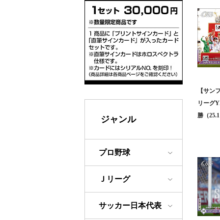
【サンフ
リーグY
勝（25.1
ジャンル
プロ野球
Ｊリーグ
サッカー日本代表