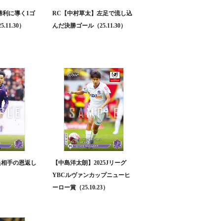
勝利に導く1ゴ
RC【中村草太】左足で流し込
11.30）
んだ決勝ゴール（25.11.30）
巣相手の恩返し
【中島洋太朗】2025Jリーグ
）
YBCルヴァンカップニューヒ
ーロー賞（25.10.23）