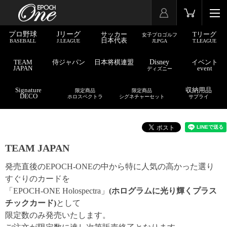
プロ野球
Jリーグ
サッカー
Tリーグ
女子プロゴルフ
日本代表
BASEBALL
J.LEAGUE
JLPGA
T.LEAGUE
TEAM
侍ジャパン
日本将棋連盟
Disney
イベント
JAPAN
event
ディズニー
Signature
収納用品
限定商品
限定商品
DECO
ホロスペクトラ
シグネチャーセット
サプライ
TEAM JAPAN
発売直後のEPOCH-ONEの中から特に人気の高かった選り
すぐりのカードを
「EPOCH-ONE Holospectra」
(ホログラムに光り輝くプラス
チックカード)
として
限定数のみ発売いたします。