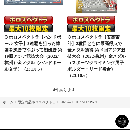
※ホロスペクトラ【ハンドボ
※ホロスペクトラ【安楽宙
ール 女子】3連覇を狙った韓
斗】2種目ともに最高得点で
国を決勝でやぶって初優勝 第
金メダル獲得 第19回アジア競
19回アジア競技大会（2022/
技大会（2022/杭州）金メダル
杭州）金メダル（ハンドボー
（スポーツクライミング男子
ル女子）（23.10.5）
ボルダー・リード複合）
（23.10.6）
4
件あります
ホーム
>
限定商品ホロスペクトラ
>
2023年
>
TEAM JAPAN