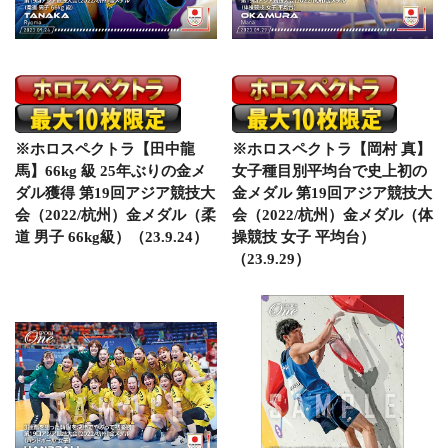
※ホロスペクトラ【田中龍
※ホロスペクトラ【岡村 真】
馬】66kg 級 25年ぶりの金メ
女子種目別平均台で史上初の
ダル獲得 第19回アジア競技大
金メダル 第19回アジア競技大
会（2022/杭州）金メダル（柔
会（2022/杭州）金メダル（体
道 男子 66kg級）（23.9.24）
操競技 女子 平均台）
（23.9.29）