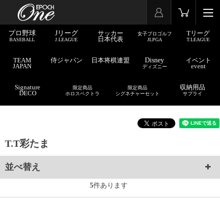
プロ野球
Jリーグ
サッカー
Tリーグ
女子プロゴルフ
日本代表
BASEBALL
J.LEAGUE
JLPGA
T.LEAGUE
TEAM
侍ジャパン
日本将棋連盟
Disney
イベント
JAPAN
event
ディズニー
Signature
収納用品
限定商品
限定商品
DECO
ホロスペクトラ
シグネチャーセット
サプライ
T.T彩たま
並べ替え
5
件あります