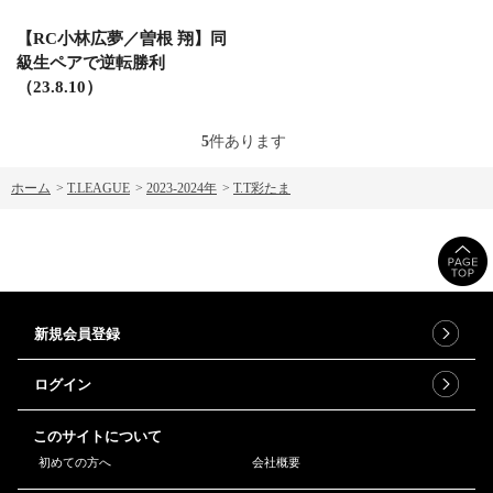
【RC小林広夢／曽根 翔】同
級生ペアで逆転勝利
（23.8.10）
5
件あります
ホーム
>
T.LEAGUE
>
2023-2024年
>
T.T彩たま
新規会員登録
ログイン
このサイトについて
初めての方へ
会社概要