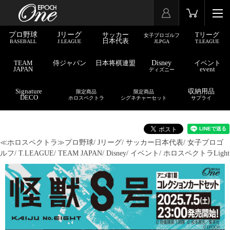
プロ野球
Jリーグ
サッカー
Tリーグ
女子プロゴルフ
日本代表
BASEBALL
J.LEAGUE
JLPGA
T.LEAGUE
TEAM
侍ジャパン
日本将棋連盟
Disney
イベント
JAPAN
event
ディズニー
Signature
収納用品
限定商品
限定商品
DECO
ホロスペクトラ
シグネチャーセット
サプライ
≪ホロスペクトラ≫
プロ野球/
Jリーグ/
サッカー日本代表/
女子プロゴ
ルフ/
T.LEAGUE/
TEAM JAPAN/
Disney/
イベント/
ホロスペクトラLight