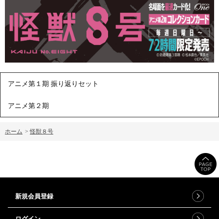
アニメ第１期 振り返りセット
アニメ第２期
ホーム
>
怪獣８号
新規会員登録
ログイン