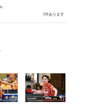
名
5
件あります