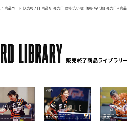
え：
商品コード
販売終了日
商品名
発売日
価格(安い順)
価格(高い順)
発売日＋商品