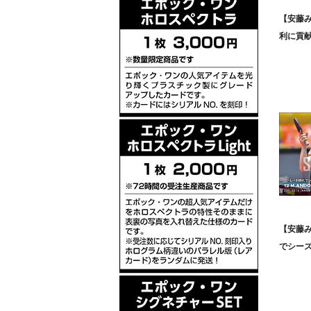
【安藤
利に貢献（
【安藤
でシーズン