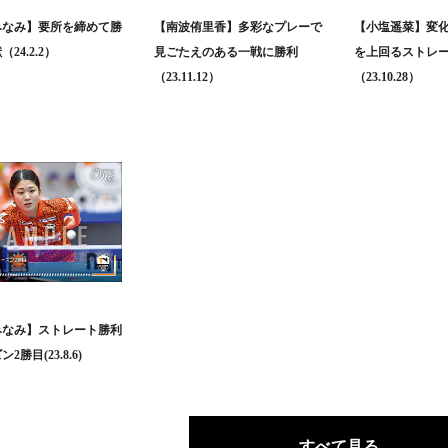
みなみ】要所を締めて勝
【南波侑里香】多彩なプレーで
【小塩遥菜】変
24.2.2）
見ごたえのある一戦に勝利
を上回るストレ
（23.11.12）
（23.10.28）
みなみ】ストレート勝利
2勝目(23.8.6)
すべて見る