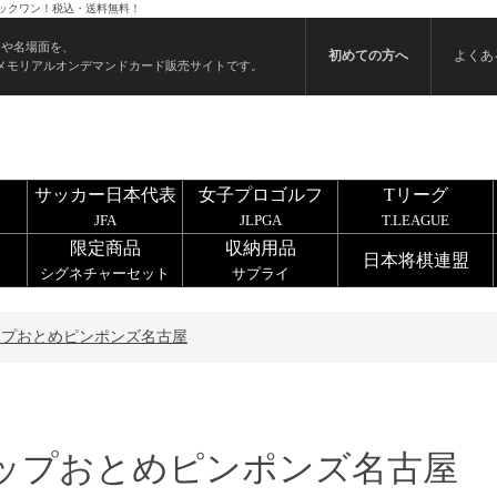
ックワン！税込・送料無料！
ンや名場面を、
初めての方へ
よくあ
メモリアルオンデマンドカード販売サイトです。
サッカー日本代表
女子プロゴルフ
Tリーグ
JFA
JLPGA
T.LEAGUE
限定商品
収納用品
日本将棋連盟
シグネチャーセット
サプライ
ップおとめピンポンズ名古屋
ップおとめピンポンズ名古屋