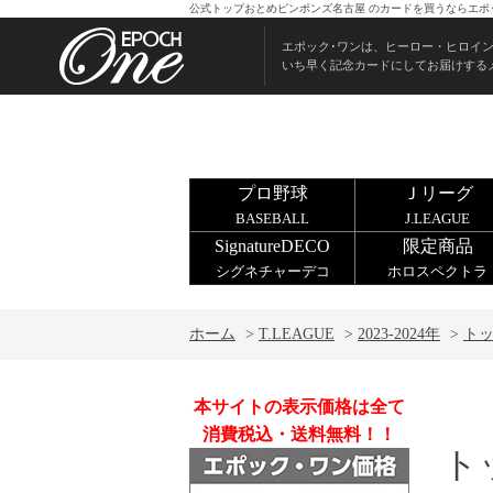
公式トップおとめピンポンズ名古屋 のカードを買うならエポ
エポック･ワンは、ヒーロー・ヒロイ
いち早く記念カードにしてお届けする
プロ野球
Ｊリーグ
BASEBALL
J.LEAGUE
SignatureDECO
限定商品
シグネチャーデコ
ホロスペクトラ
ホーム
>
T.LEAGUE
>
2023-2024年
>
ト
本サイトの表示価格は全て
消費税込・送料無料！！
ト