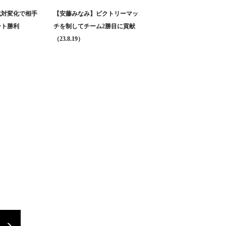
化対変化で相手
【安藤みなみ】ビクトリーマッ
ート勝利
チを制してチーム2勝目に貢献
（23.8.19）