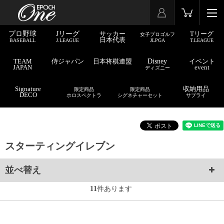
プロ野球
Jリーグ
サッカー
Tリーグ
女子プロゴルフ
日本代表
BASEBALL
J.LEAGUE
JLPGA
T.LEAGUE
TEAM
侍ジャパン
日本将棋連盟
Disney
イベント
JAPAN
event
ディズニー
Signature
収納用品
限定商品
限定商品
DECO
ホロスペクトラ
シグネチャーセット
サプライ
スターティングイレブン
並べ替え
11
件あります