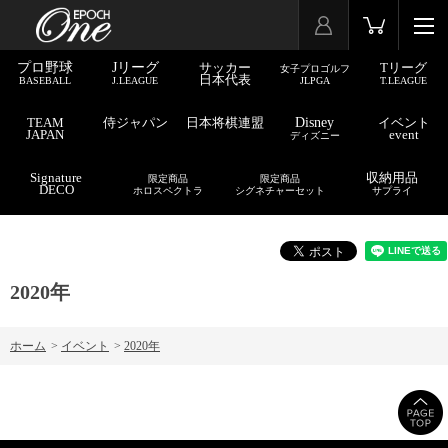
プロ野球
Jリーグ
サッカー
Tリーグ
女子プロゴルフ
日本代表
BASEBALL
J.LEAGUE
JLPGA
T.LEAGUE
TEAM
侍ジャパン
日本将棋連盟
Disney
イベント
JAPAN
event
ディズニー
Signature
収納用品
限定商品
限定商品
DECO
ホロスペクトラ
シグネチャーセット
サプライ
2020年
ホーム
>
イベント
>
2020年