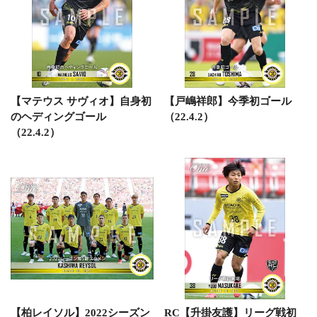
【マテウス サヴィオ】自身初
【戸嶋祥郎】今季初ゴール
のヘディングゴール
（22.4.2）
（22.4.2）
【柏レイソル】2022シーズン
RC【升掛友護】リーグ戦初