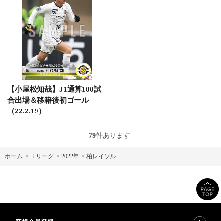
【小屋松知哉】J1通算100試
合出場＆移籍後初ゴール
（22.2.19）
79
件あります
ホーム
>
Ｊリーグ
>
2022年
>
柏レイソル