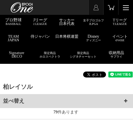
プロ野球
Jリーグ
サッカー
Tリーグ
女子プロゴルフ
日本代表
BASEBALL
J.LEAGUE
JLPGA
T.LEAGUE
TEAM
侍ジャパン
日本将棋連盟
Disney
イベント
JAPAN
event
ディズニー
Signature
収納用品
限定商品
限定商品
DECO
ホロスペクトラ
シグネチャーセット
サプライ
柏レイソル
並べ替え
79
件あります