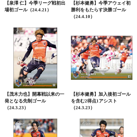
【泉澤 仁】今季リーグ戦初出
【杉本健勇】今季アウェイ初
場初ゴール（24.4.21）
勝利をもたらす決勝ゴール
（24.4.10）
【茂木力也】開幕戦以来の一
【杉本健勇】加入後初ゴール
発となる先制ゴール
を含む2得点1アシスト
（24.3.23）
（24.3.23）