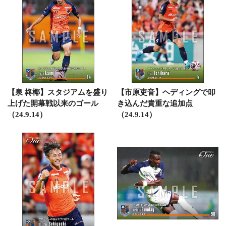
【泉 柊椰】スタジアムを盛り
【市原吏音】ヘディングで叩
上げた開幕戦以来のゴール
き込んだ貴重な追加点
（24.9.14）
（24.9.14）