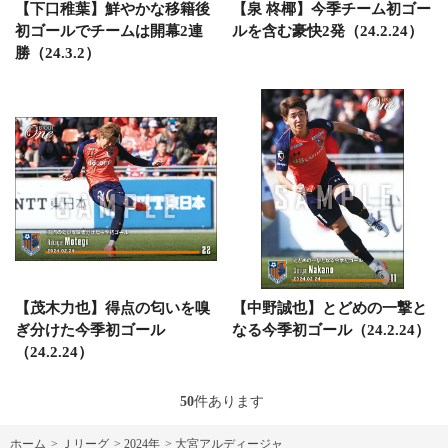
【下口稚葉】鮮やかな移籍後
【泉 柊椰】今季チーム初ゴー
初ゴールでチームは開幕2連
ルを含む豪快2発（24.2.24）
勝（24.3.2）
【茂木力也】得点の匂いを嗅
【中野誠也】とどめの一撃と
ぎ分けた今季初ゴール
なる今季初ゴール（24.2.24）
（24.2.24）
50
件あります
ホーム
>
Ｊリーグ
>
2024年
>
大宮アルディージャ