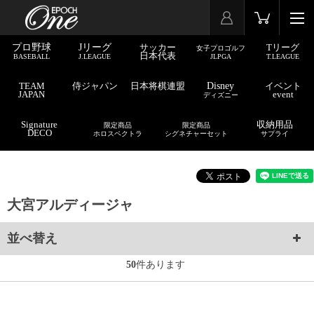
プロ野球
Jリーグ
サッカー
Tリーグ
女子プロゴルフ
日本代表
BASEBALL
J.LEAGUE
JLPGA
T.LEAGUE
TEAM
侍ジャパン
日本将棋連盟
Disney
イベント
JAPAN
event
ディズニー
Signature
収納用品
限定商品
限定商品
DECO
ホロスペクトラ
シグネチャーセット
サプライ
大宮アルディージャ
並べ替え
50
件あります