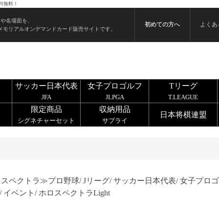
料無料！
ンや名場面を、
初めての方へ
よくあ
メモリアルオンデマンドカード販売サイトです。
サッカー日本代表
女子プロゴルフ
Tリーグ
JFA
JLPGA
T.LEAGUE
限定商品
収納用品
日本将棋連盟
シグネチャーセット
サプライ
ロスペクトラ≫
プロ野球/
Jリーグ/
サッカー日本代表/
女子プロゴ
/
イベント/
ホロスペクトラLight