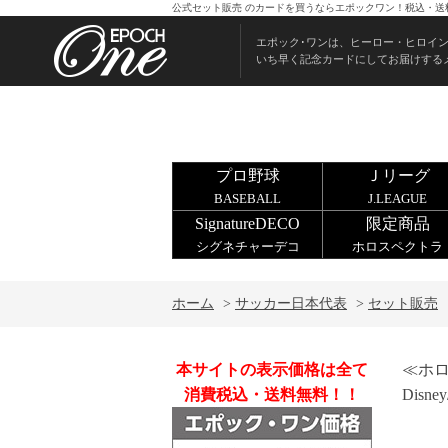
公式セット販売 のカードを買うならエポックワン！税込・送
エポック･ワンは、ヒーロー・ヒロイ
いち早く記念カードにしてお届けする
プロ野球
Ｊリーグ
BASEBALL
J.LEAGUE
SignatureDECO
限定商品
シグネチャーデコ
ホロスペクトラ
ホーム
>
サッカー日本代表
>
セット販売
本サイトの表示価格は全て
≪ホ
消費税込・送料無料！！
Disney