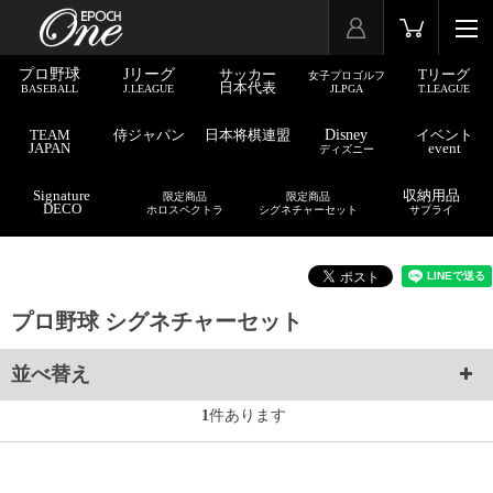
プロ野球
Jリーグ
サッカー
Tリーグ
女子プロゴルフ
日本代表
BASEBALL
J.LEAGUE
JLPGA
T.LEAGUE
TEAM
侍ジャパン
日本将棋連盟
Disney
イベント
JAPAN
event
ディズニー
Signature
収納用品
限定商品
限定商品
DECO
ホロスペクトラ
シグネチャーセット
サプライ
プロ野球 シグネチャーセット
並べ替え
1
件あります