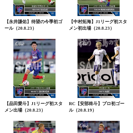
【永井謙佑】待望の今季初ゴ
【中村拓海】J1リーグ初スタ
ール（20.8.23）
メン初出場（20.8.23）
【品田愛斗】J1リーグ初スタ
RC【安部柊斗】プロ初ゴー
メン出場（20.8.23）
ル（20.8.19）