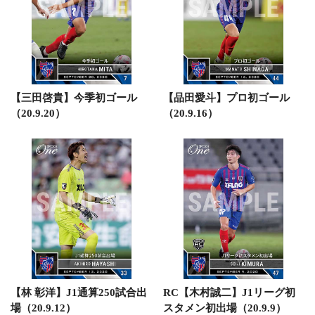
【三田啓貴】今季初ゴール
【品田愛斗】プロ初ゴール
（20.9.20）
（20.9.16）
【林 彰洋】J1通算250試合出
RC【木村誠二】J1リーグ初
場（20.9.12）
スタメン初出場（20.9.9）