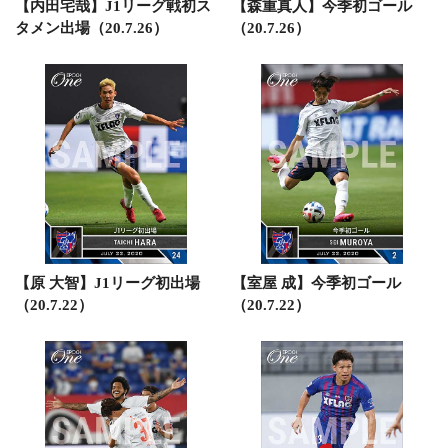
【内田宅哉】J1リーグ戦初ス
【森重真人】今季初ゴール
タメン出場（20.7.26）
（20.7.26）
【原 大智】J1リーグ初出場
【室屋 成】今季初ゴール
（20.7.22）
（20.7.22）