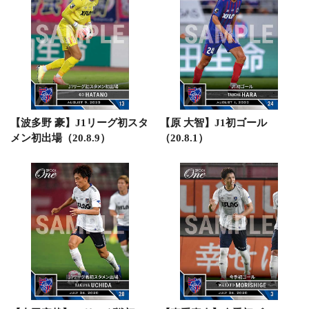
【波多野 豪】J1リーグ初スタ
【原 大智】J1初ゴール
メン初出場（20.8.9）
（20.8.1）