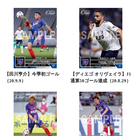
【田川亨介】今季初ゴール
【ディエゴ オリヴェイラ】J1
（20.9.9）
通算50ゴール達成（20.8.29）