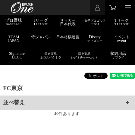
プロ野球
Jリーグ
サッカー
Tリーグ
女子プロゴルフ
日本代表
BASEBALL
J.LEAGUE
JLPGA
T.LEAGUE
TEAM
侍ジャパン
日本将棋連盟
Disney
イベント
JAPAN
event
ディズニー
Signature
収納用品
限定商品
限定商品
DECO
ホロスペクトラ
シグネチャーセット
サプライ
FC東京
並べ替え
40
件あります