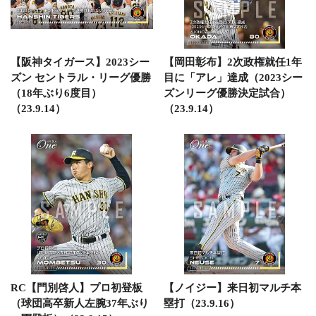
【阪神タイガース】2023シー
【岡田彰布】2次政権就任1年
ズン セントラル・リーグ優勝
目に「アレ」達成（2023シー
（18年ぶり6度目）
ズンリーグ優勝決定試合）
（23.9.14）
（23.9.14）
RC【門別啓人】プロ初登板
【ノイジー】来日初マルチ本
（球団高卒新人左腕37年ぶり
塁打（23.9.16）