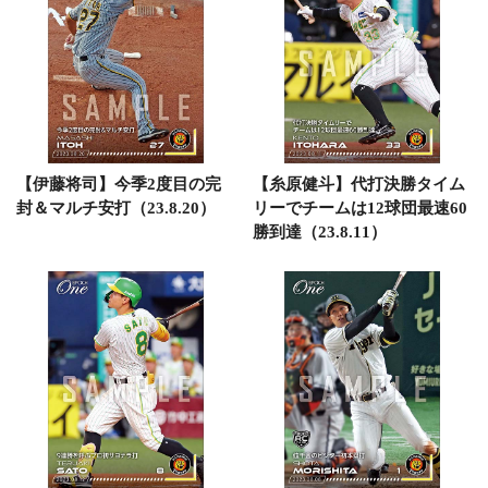
【伊藤将司】今季2度目の完
【糸原健斗】代打決勝タイム
封＆マルチ安打（23.8.20）
リーでチームは12球団最速60
勝到達（23.8.11）