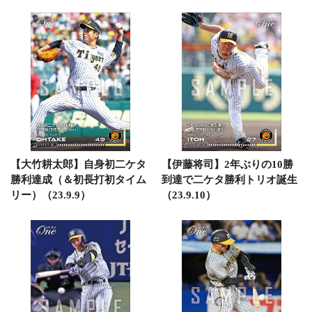
【大竹耕太郎】自身初二ケタ
【伊藤将司】2年ぶりの10勝
勝利達成（＆初長打初タイム
到達で二ケタ勝利トリオ誕生
リー）（23.9.9）
（23.9.10）