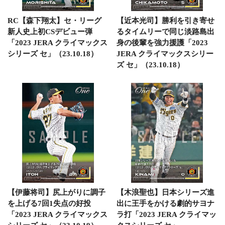
RC【森下翔太】セ・リーグ
【近本光司】勝利を引き寄せ
新人史上初CSデビュー弾
るタイムリーで同じ淡路島出
「2023 JERA クライマックス
身の後輩を強力援護「2023
シリーズ セ」（23.10.18）
JERA クライマックスシリー
ズ セ」（23.10.18）
【伊藤将司】尻上がりに調子
【木浪聖也】日本シリーズ進
を上げる7回1失点の好投
出に王手をかける劇的サヨナ
「2023 JERA クライマックス
ラ打「2023 JERA クライマッ