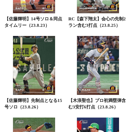
【佐藤輝明】14号ソロ＆同点
RC【森下翔太】会心の先制2
タイムリー（23.8.23）
ラン含む3打点（23.8.25）
【佐藤輝明】先制点となる15
【木浪聖也】プロ初満塁弾含
号ソロ（23.8.26）
む3安打6打点（23.8.26）