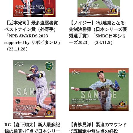
【近本光司】最多盗塁者賞、
【ノイジー】2戦連発となる
ベストナイン賞（外野手）
先制決勝弾（日本シリーズ優
「NPB AWARDS 2023
秀選手賞）「SMBC日本シリ
supported by リポビタンＤ」
ーズ2023」（23.11.5）
（23.11.28）
RC【森下翔太】新人最多記
【青柳晃洋】緊迫のマウンド
録の通算7打点で日本シリー
で五回途中無失点の好投