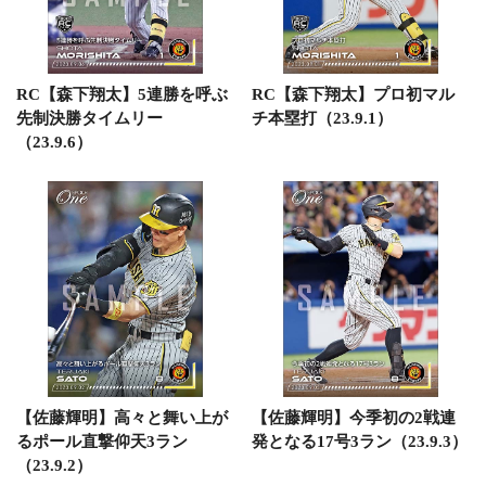
RC【森下翔太】5連勝を呼ぶ
RC【森下翔太】プロ初マル
先制決勝タイムリー
チ本塁打（23.9.1）
（23.9.6）
【佐藤輝明】高々と舞い上が
【佐藤輝明】今季初の2戦連
るポール直撃仰天3ラン
発となる17号3ラン（23.9.3）
（23.9.2）