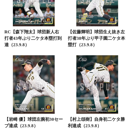
RC【森下翔太】球団新人右
【佐藤輝明】球団生え抜き左
打者43年ぶり二ケタ本塁打到
打者38年ぶり甲子園二ケタ本
達（23.9.8）
塁打（23.9.8）
【岩崎 優】球団左腕初30セー
【村上頌樹】自身初二ケタ勝
ブ達成（23.9.8）
利達成（23.9.8）