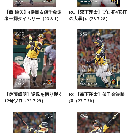
【西 純矢】4勝目＆値千金走
RC【森下翔太】プロ初4安打
者一掃タイムリー（23.8.1）
の大暴れ（23.7.28）
【佐藤輝明】逆風を切り裂く
RC【森下翔太】値千金決勝
12号ソロ（23.7.29）
弾（23.7.30）