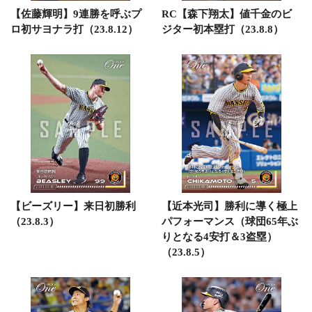
【佐藤輝明】9連勝を呼ぶプ
RC【森下翔太】値千金のビ
ロ初サヨナラ打（23.8.12）
ジター初本塁打（23.8.8）
【ビーズリー】来日初勝利
【近本光司】勝利に導く極上
（23.8.3）
パフォーマンス（球団65年ぶ
りとなる4安打＆3盗塁）
（23.8.5）