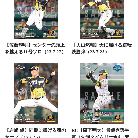
【佐藤輝明】センターの頭上
【大山悠輔】天に届ける逆転
を越える11号ソロ（23.7.27）
決勝弾（23.7.25）
【岩崎 優】同期に捧げる魂の
RC【森下翔太】最優秀選手
セーブ（23.7.25）
賞（先制タイムリー含む3安