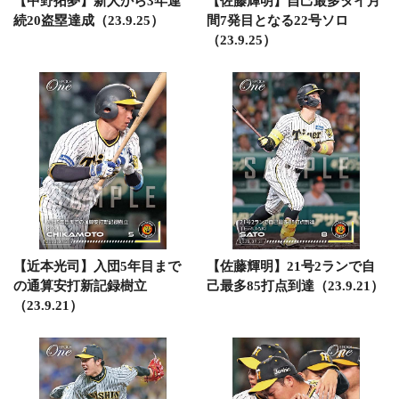
【中野拓夢】新人から3年連
【佐藤輝明】自己最多タイ月
続20盗塁達成（23.9.25）
間7発目となる22号ソロ
（23.9.25）
【近本光司】入団5年目まで
【佐藤輝明】21号2ランで自
の通算安打新記録樹立
己最多85打点到達（23.9.21）
（23.9.21）