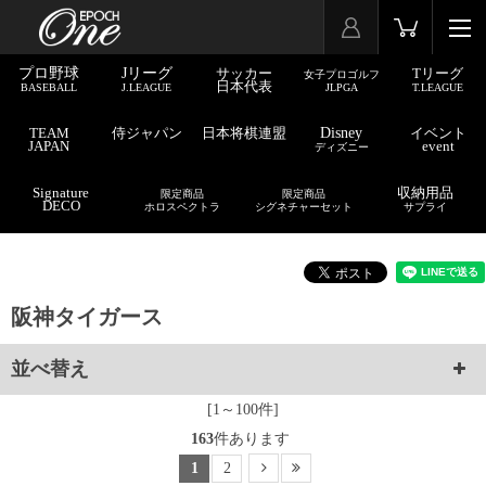
プロ野球
Jリーグ
サッカー
Tリーグ
女子プロゴルフ
日本代表
BASEBALL
J.LEAGUE
JLPGA
T.LEAGUE
TEAM
侍ジャパン
日本将棋連盟
Disney
イベント
JAPAN
event
ディズニー
Signature
収納用品
限定商品
限定商品
DECO
ホロスペクトラ
シグネチャーセット
サプライ
阪神タイガース
並べ替え
[1～100件]
163
件あります
1
2