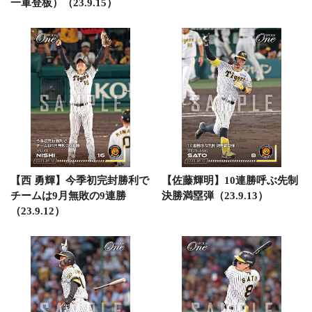
一軍登板）（23.9.15）
【西 勇輝】今季初完封勝利で
【佐藤輝明】10連勝呼ぶ先制
チームは9月無敗の9連勝
決勝満塁弾（23.9.13）
（23.9.12）