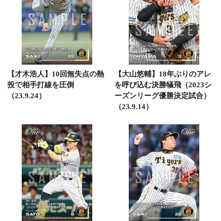
【才木浩人】10回無失点の熱
【大山悠輔】18年ぶりのアレ
投で相手打線を圧倒
を呼び込む決勝犠飛（2023シ
（23.9.24）
ーズンリーグ優勝決定試合）
（23.9.14）