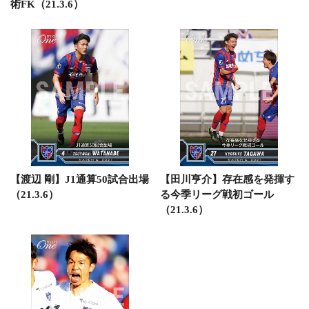
術FK（21.3.6）
【渡辺 剛】J1通算50試合出場
【田川亨介】存在感を発揮す
（21.3.6）
る今季リーグ戦初ゴール
（21.3.6）