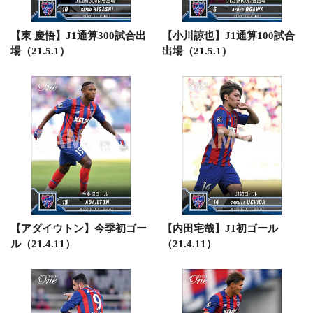
【東 慶悟】J1通算300試合出
【小川諒也】J1通算100試合
場（21.5.1）
出場（21.5.1）
【アダイウトン】今季初ゴー
【内田宅哉】J1初ゴール
ル（21.4.11）
（21.4.11）