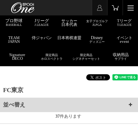
プロ野球
Jリーグ
サッカー
Tリーグ
女子プロゴルフ
日本代表
BASEBALL
J.LEAGUE
JLPGA
T.LEAGUE
TEAM
侍ジャパン
日本将棋連盟
Disney
イベント
JAPAN
event
ディズニー
Signature
収納用品
限定商品
限定商品
DECO
ホロスペクトラ
シグネチャーセット
サプライ
FC東京
並べ替え
37
件あります