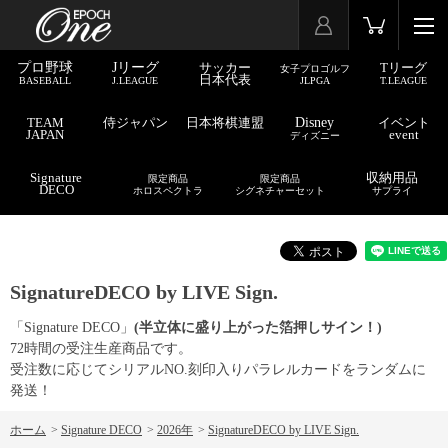
プロ野球
Jリーグ
サッカー
Tリーグ
女子プロゴルフ
日本代表
BASEBALL
J.LEAGUE
JLPGA
T.LEAGUE
TEAM
侍ジャパン
日本将棋連盟
Disney
イベント
JAPAN
event
ディズニー
Signature
収納用品
限定商品
限定商品
DECO
ホロスペクトラ
シグネチャーセット
サプライ
SignatureDECO by LIVE Sign.
「Signature DECO」
(半立体に盛り上がった箔押しサイン！)
72時間の受注生産商品です。
受注数に応じてシリアルNO.刻印入りパラレルカードをランダムに
発送！
ホーム
>
Signature DECO
>
2026年
>
SignatureDECO by LIVE Sign.